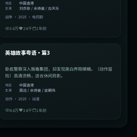
中国香港
地区
刘亦菲 / 佘诗曼 / 古天乐
主演
战争
·
2025
·
电视剧
3.6万
2.6千
1年前
2:09:45
中国香港
最新
英雄故事粤语·篇3
卧底警察深入贩毒集团，却发现黑白界限模糊。（动作冒
险）高清流畅，适合休闲观影。
中国香港
地区
周迅 / 佘诗曼 / 梁朝伟
主演
动作
·
2025
·
动漫
8.6万
3.8千
1年前