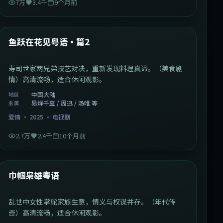
7万
3.4千
9个月前
1:09:53
中国大陆
最新
鱼跃在花见粤语·篇2
寿司世家两兄弟技艺对决，重新发现料理真谛。（美食剧
情）高清流畅，适合休闲观影。
中国大陆
地区
易烊千玺 / 周迅 / 汤唯 等
主演
爱情
·
2025
·
电视剧
2.7万
2.4千
10个月前
1:29:59
中国香港
最新
巾帼枭雄粤语
乱世中女性掌舵家族生意，情义与权谋并存。（年代传
奇）高清流畅，适合休闲观影。