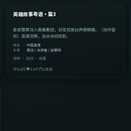
热门
英雄故事粤语·篇3
卧底警察深入贩毒集团，却发现黑白界限模糊。（动作冒
险）高清流畅，适合休闲观影。
中国香港
地区
周迅 / 佘诗曼 / 梁朝伟
主演
动作
·
2025
·
动漫
8.6万
3.8千
1年前