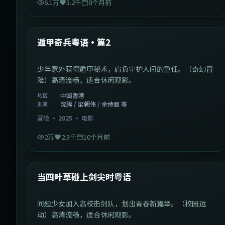
6.1万
3.2千
8个月前
1:10:21
中国香港
最新
遁甲奇兵粤语·篇2
少年意外获得遁甲秘术，肩负守护人间的重任。（奇幻冒
险）高清流畅，适合休闲观影。
中国香港
地区
沈腾 / 梁朝伟 / 佘诗曼 等
主演
冒险
·
2025
·
电影
2万
2.3千
10个月前
1:23:05
中国大陆
最新
当四叶草碰上剑尖时粤语
问题少女加入高校击剑队，划出青春新篇章。（校园运
动）高清流畅，适合休闲观影。