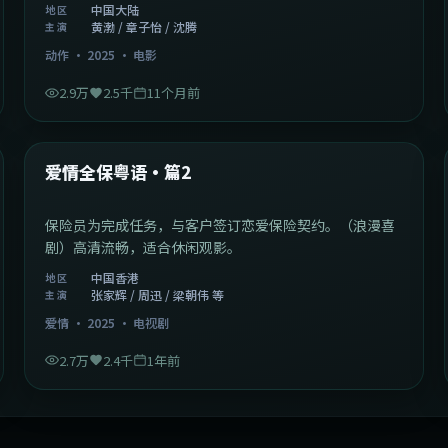
中国大陆
地区
黄渤 / 章子怡 / 沈腾
主演
动作
·
2025
·
电影
2.9万
2.5千
11个月前
47:04
中国香港
最新
爱情全保粤语·篇2
保险员为完成任务，与客户签订恋爱保险契约。（浪漫喜
剧）高清流畅，适合休闲观影。
中国香港
地区
张家辉 / 周迅 / 梁朝伟 等
主演
爱情
·
2025
·
电视剧
2.7万
2.4千
1年前