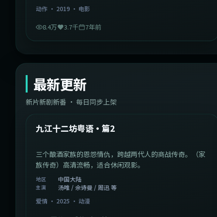
动作
·
2019
·
电影
8.4万
3.7千
7年前
最新更新
新片新剧新番 · 每日同步上架
1:20:26
中国大陆
最新
九江十二坊粤语·篇2
三个酿酒家族的恩怨情仇，跨越两代人的商战传奇。（家
族传奇）高清流畅，适合休闲观影。
中国大陆
地区
汤唯 / 佘诗曼 / 周迅 等
主演
爱情
·
2025
·
动漫