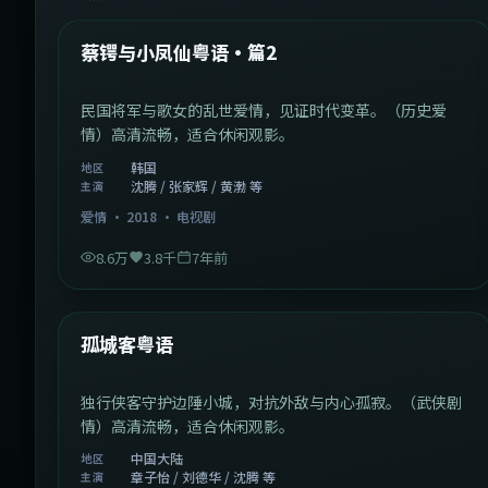
热门
蔡锷与小凤仙粤语·篇2
民国将军与歌女的乱世爱情，见证时代变革。（历史爱
情）高清流畅，适合休闲观影。
韩国
地区
沈腾 / 张家辉 / 黄渤 等
主演
爱情
·
2018
·
电视剧
8.6万
3.8千
7年前
1:11:10
中国大陆
热门
孤城客粤语
独行侠客守护边陲小城，对抗外敌与内心孤寂。（武侠剧
情）高清流畅，适合休闲观影。
中国大陆
地区
章子怡 / 刘德华 / 沈腾 等
主演