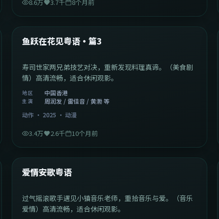
8.6万
3.7千
8个月前
1:02:40
中国香港
最新
鱼跃在花见粤语·篇3
寿司世家两兄弟技艺对决，重新发现料理真谛。（美食剧
情）高清流畅，适合休闲观影。
中国香港
地区
周润发 / 雷佳音 / 黄渤 等
主演
动作
·
2025
·
动漫
3.4万
2.6千
10个月前
1:46:58
中国大陆
最新
爱情安歌粤语
过气摇滚歌手遇见小镇音乐老师，重拾音乐与爱。（音乐
爱情）高清流畅，适合休闲观影。