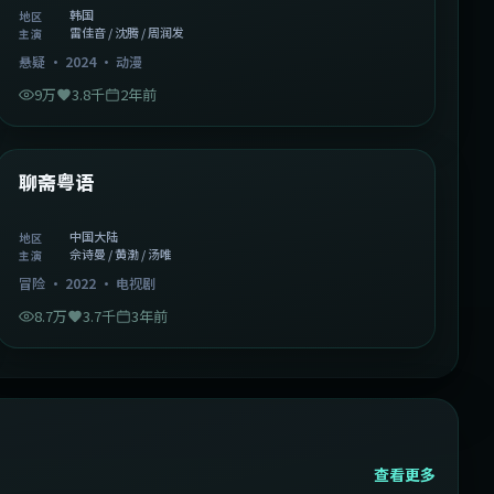
韩国
地区
雷佳音 / 沈腾 / 周润发
主演
悬疑
·
2024
·
动漫
9万
3.8千
2年前
2:02:43
中国大陆
精选
聊斋粤语
中国大陆
地区
佘诗曼 / 黄渤 / 汤唯
主演
冒险
·
2022
·
电视剧
8.7万
3.7千
3年前
查看更多
2:13:08
韩国