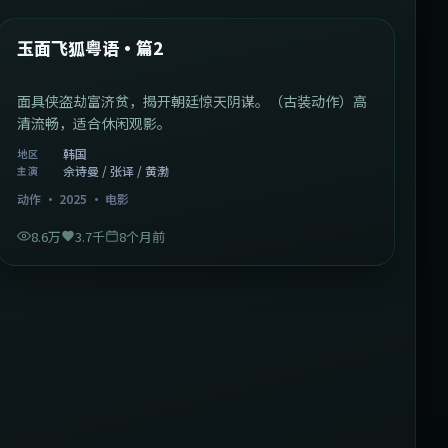
热门
玉面飞狐粤语·篇2
面具侠盗劫富济贫，揭开朝廷惊天阴谋。（古装动作）高
清流畅，适合休闲观影。
韩国
地区
佘诗曼 / 张译 / 黄渤
主演
动作
·
2025
·
电影
8.6万
3.7千
8个月前