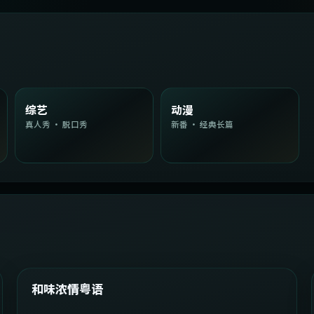
综艺
动漫
真人秀 · 脱口秀
新番 · 经典长篇
2:08:51
韩国
精选
和味浓情粤语