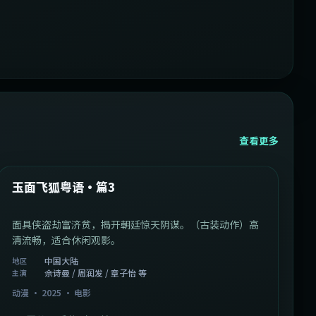
查看更多
1:07:39
中国大陆
最新
玉面飞狐粤语·篇3
面具侠盗劫富济贫，揭开朝廷惊天阴谋。（古装动作）高
清流畅，适合休闲观影。
中国大陆
地区
佘诗曼 / 周润发 / 章子怡 等
主演
动漫
·
2025
·
电影