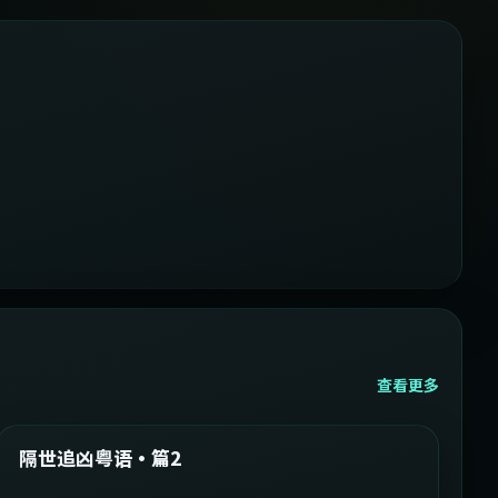
查看更多
2:05:21
韩国
精选
隔世追凶粤语·篇2