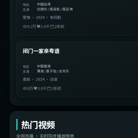
中国台湾
地区
刘德华 / 周润发 / 周迅 等
主演
爱情
·
2024
·
电视剧
9.2万
3.9千
2年前
1:06:37
中国香港
精选
闭门一家亲粤语
中国香港
地区
黄渤 / 章子怡 / 古天乐
主演
喜剧
·
2024
·
动漫
9万
3.8千
2年前
热门视频
全网热播 · 实时同步播放榜单
44:14
韩国