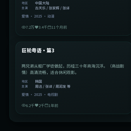
中国大陆
地区
古天乐 / 张家辉 / 张译
主演
爱情
·
2025
·
动漫
7.2万
3.4千
11个月前
2:01:03
韩国
最新
巨轮粤语·篇3
两兄弟从船厂学徒做起，历经三十年商海沉浮。（商战剧
情）高清流畅，适合休闲观影。
韩国
地区
周迅 / 张译 / 周润发 等
主演
爱情
·
2025
·
电视剧
6.2千
2千
1年前