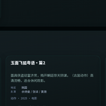
2:13:08
韩国
最新
玉面飞狐粤语·篇2
面具侠盗劫富济贫，揭开朝廷惊天阴谋。（古装动作）高
清流畅，适合休闲观影。
韩国
地区
佘诗曼 / 张译 / 黄渤
主演
动作
·
2025
·
电影