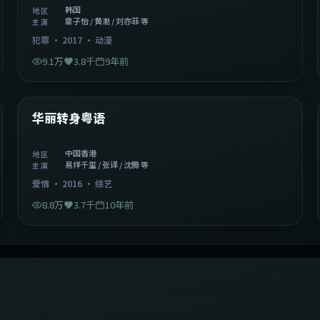
韩国
地区
章子怡 / 黄渤 / 刘亦菲 等
主演
犯罪
·
2017
·
动漫
9.1万
3.8千
9年前
1:27:50
中国香港
精选
华丽转身粤语
中国香港
地区
易烊千玺 / 张译 / 沈腾 等
主演
爱情
·
2016
·
综艺
8.8万
3.7千
10年前
2:09:45
中国香港