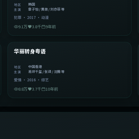
韩国
地区
章子怡 / 黄渤 / 刘亦菲 等
主演
犯罪
·
2017
·
动漫
9.1万
3.8千
9年前
1:27:50
中国香港
精选
华丽转身粤语
中国香港
地区
易烊千玺 / 张译 / 沈腾 等
主演
爱情
·
2016
·
综艺
8.8万
3.7千
10年前
2:09:45
中国香港