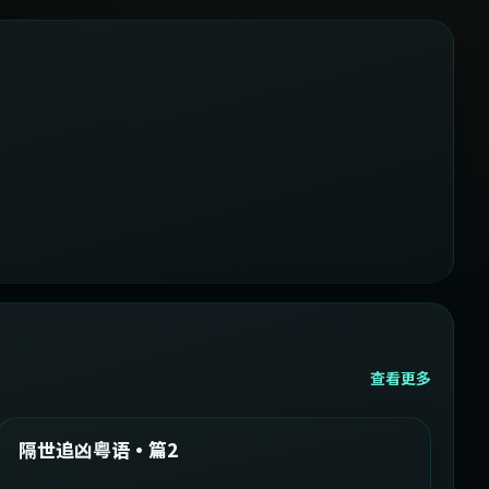
查看更多
2:05:21
韩国
精选
隔世追凶粤语·篇2