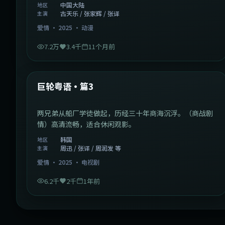
中国大陆
地区
古天乐 / 张家辉 / 张译
主演
爱情
·
2025
·
动漫
7.2万
3.4千
11个月前
2:01:03
韩国
最新
巨轮粤语·篇3
两兄弟从船厂学徒做起，历经三十年商海沉浮。（商战剧
情）高清流畅，适合休闲观影。
韩国
地区
周迅 / 张译 / 周润发 等
主演
爱情
·
2025
·
电视剧
6.2千
2千
1年前