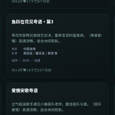
8.6万
3.7千
8个月前
1:02:40
中国香港
最新
鱼跃在花见粤语·篇3
寿司世家两兄弟技艺对决，重新发现料理真谛。（美食剧
情）高清流畅，适合休闲观影。
中国香港
地区
周润发 / 雷佳音 / 黄渤 等
主演
动作
·
2025
·
动漫
3.4万
2.6千
10个月前
1:46:58
中国大陆
最新
爱情安歌粤语
过气摇滚歌手遇见小镇音乐老师，重拾音乐与爱。（音乐
爱情）高清流畅，适合休闲观影。