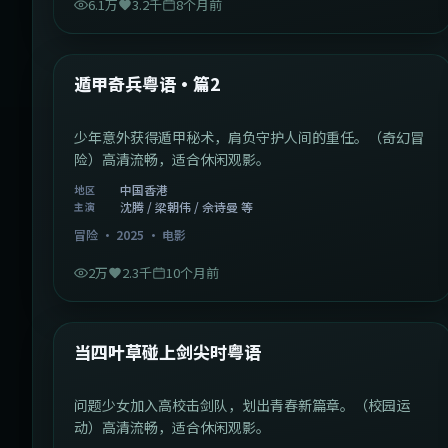
6.1万
3.2千
8个月前
1:10:21
中国香港
最新
遁甲奇兵粤语·篇2
少年意外获得遁甲秘术，肩负守护人间的重任。（奇幻冒
险）高清流畅，适合休闲观影。
中国香港
地区
沈腾 / 梁朝伟 / 佘诗曼 等
主演
冒险
·
2025
·
电影
2万
2.3千
10个月前
1:23:05
中国大陆
最新
当四叶草碰上剑尖时粤语
问题少女加入高校击剑队，划出青春新篇章。（校园运
动）高清流畅，适合休闲观影。