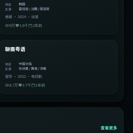
韩国
地区
雷佳音 / 沈腾 / 周润发
主演
悬疑
·
2024
·
动漫
9万
3.8千
2年前
2:02:43
中国大陆
精选
聊斋粤语
中国大陆
地区
佘诗曼 / 黄渤 / 汤唯
主演
冒险
·
2022
·
电视剧
8.7万
3.7千
3年前
查看更多
2:13:08
韩国