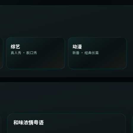
综艺
动漫
真人秀 · 脱口秀
新番 · 经典长篇
2:08:51
韩国
精选
和味浓情粤语