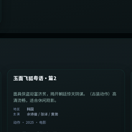
2:13:08
韩国
最新
玉面飞狐粤语·篇2
面具侠盗劫富济贫，揭开朝廷惊天阴谋。（古装动作）高
清流畅，适合休闲观影。
韩国
地区
佘诗曼 / 张译 / 黄渤
主演
动作
·
2025
·
电影