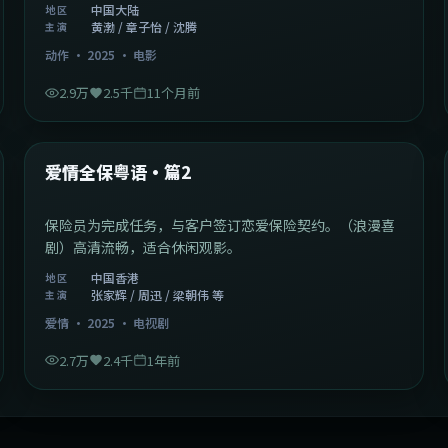
中国大陆
地区
黄渤 / 章子怡 / 沈腾
主演
动作
·
2025
·
电影
2.9万
2.5千
11个月前
47:04
中国香港
最新
爱情全保粤语·篇2
保险员为完成任务，与客户签订恋爱保险契约。（浪漫喜
剧）高清流畅，适合休闲观影。
中国香港
地区
张家辉 / 周迅 / 梁朝伟 等
主演
爱情
·
2025
·
电视剧
2.7万
2.4千
1年前