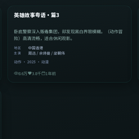
热门
英雄故事粤语·篇3
卧底警察深入贩毒集团，却发现黑白界限模糊。（动作冒
险）高清流畅，适合休闲观影。
中国香港
地区
周迅 / 佘诗曼 / 梁朝伟
主演
动作
·
2025
·
动漫
8.6万
3.8千
1年前