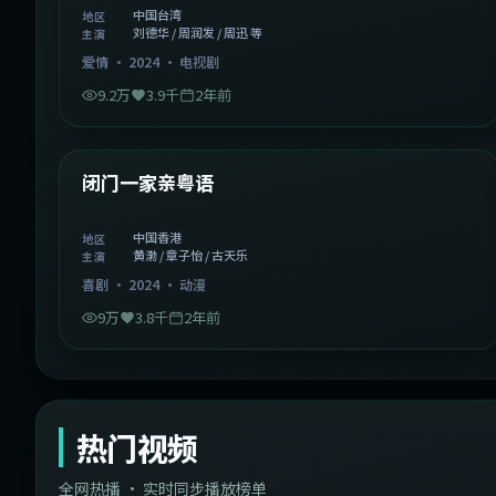
中国台湾
地区
刘德华 / 周润发 / 周迅 等
主演
爱情
·
2024
·
电视剧
9.2万
3.9千
2年前
1:06:37
中国香港
精选
闭门一家亲粤语
中国香港
地区
黄渤 / 章子怡 / 古天乐
主演
喜剧
·
2024
·
动漫
9万
3.8千
2年前
热门视频
全网热播 · 实时同步播放榜单
44:14
韩国