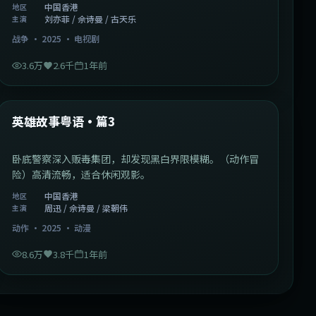
中国香港
地区
刘亦菲 / 佘诗曼 / 古天乐
主演
战争
·
2025
·
电视剧
3.6万
2.6千
1年前
2:09:45
中国香港
最新
英雄故事粤语·篇3
卧底警察深入贩毒集团，却发现黑白界限模糊。（动作冒
险）高清流畅，适合休闲观影。
中国香港
地区
周迅 / 佘诗曼 / 梁朝伟
主演
动作
·
2025
·
动漫
8.6万
3.8千
1年前