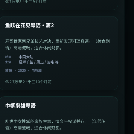
7万
3.4千
9个月前
1:09:53
中国大陆
最新
鱼跃在花见粤语·篇2
寿司世家两兄弟技艺对决，重新发现料理真谛。（美食剧
情）高清流畅，适合休闲观影。
中国大陆
地区
易烊千玺 / 周迅 / 汤唯 等
主演
爱情
·
2025
·
电视剧
2.7万
2.4千
10个月前
1:29:59
中国香港
最新
巾帼枭雄粤语
乱世中女性掌舵家族生意，情义与权谋并存。（年代传
奇）高清流畅，适合休闲观影。