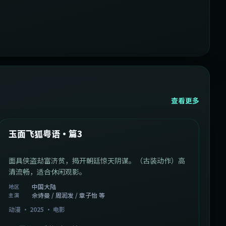
查看更多
1:07:39
中国大陆
最新
玉面飞狐粤语·篇3
面具侠盗劫富济贫，揭开朝廷惊天阴谋。（古装动作）高
清流畅，适合休闲观影。
中国大陆
地区
佘诗曼 / 周润发 / 章子怡 等
主演
动漫
·
2025
·
电影