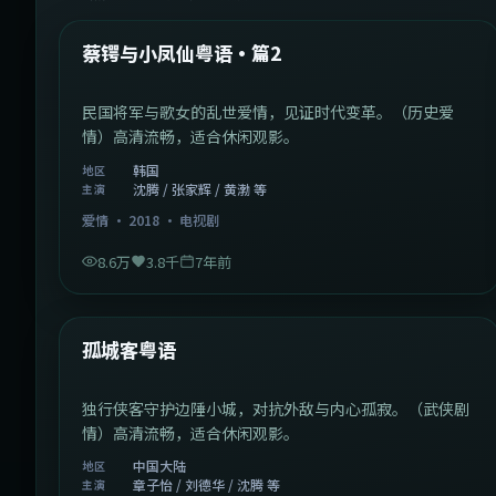
热门
蔡锷与小凤仙粤语·篇2
民国将军与歌女的乱世爱情，见证时代变革。（历史爱
情）高清流畅，适合休闲观影。
韩国
地区
沈腾 / 张家辉 / 黄渤 等
主演
爱情
·
2018
·
电视剧
8.6万
3.8千
7年前
1:11:10
中国大陆
热门
孤城客粤语
独行侠客守护边陲小城，对抗外敌与内心孤寂。（武侠剧
情）高清流畅，适合休闲观影。
中国大陆
地区
章子怡 / 刘德华 / 沈腾 等
主演