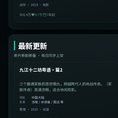
动作
·
2019
·
电影
8.4万
3.7千
7年前
最新更新
新片新剧新番 · 每日同步上架
1:20:26
中国大陆
最新
九江十二坊粤语·篇2
三个酿酒家族的恩怨情仇，跨越两代人的商战传奇。（家
族传奇）高清流畅，适合休闲观影。
中国大陆
地区
汤唯 / 佘诗曼 / 周迅 等
主演
爱情
·
2025
·
动漫