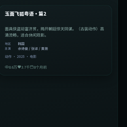
热门
玉面飞狐粤语·篇2
面具侠盗劫富济贫，揭开朝廷惊天阴谋。（古装动作）高
清流畅，适合休闲观影。
韩国
地区
佘诗曼 / 张译 / 黄渤
主演
动作
·
2025
·
电影
8.6万
3.7千
8个月前