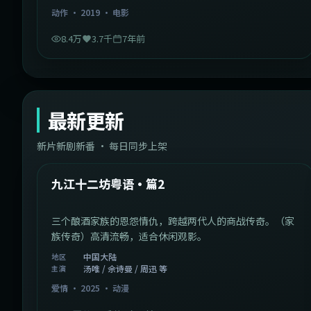
动作
·
2019
·
电影
8.4万
3.7千
7年前
最新更新
新片新剧新番 · 每日同步上架
1:20:26
中国大陆
最新
九江十二坊粤语·篇2
三个酿酒家族的恩怨情仇，跨越两代人的商战传奇。（家
族传奇）高清流畅，适合休闲观影。
中国大陆
地区
汤唯 / 佘诗曼 / 周迅 等
主演
爱情
·
2025
·
动漫