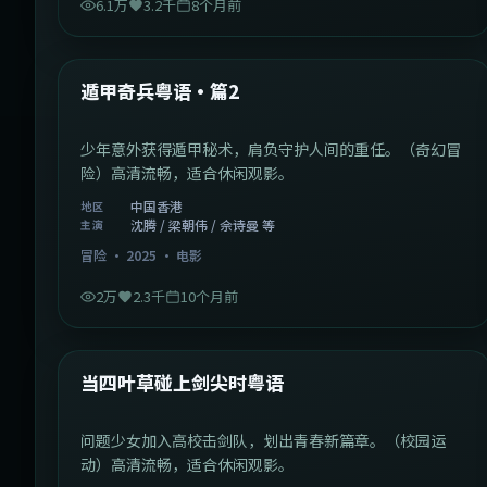
6.1万
3.2千
8个月前
1:10:21
中国香港
最新
遁甲奇兵粤语·篇2
少年意外获得遁甲秘术，肩负守护人间的重任。（奇幻冒
险）高清流畅，适合休闲观影。
中国香港
地区
沈腾 / 梁朝伟 / 佘诗曼 等
主演
冒险
·
2025
·
电影
2万
2.3千
10个月前
1:23:05
中国大陆
最新
当四叶草碰上剑尖时粤语
问题少女加入高校击剑队，划出青春新篇章。（校园运
动）高清流畅，适合休闲观影。