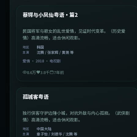
热门
蔡锷与小凤仙粤语·篇2
民国将军与歌女的乱世爱情，见证时代变革。（历史爱
情）高清流畅，适合休闲观影。
韩国
地区
沈腾 / 张家辉 / 黄渤 等
主演
爱情
·
2018
·
电视剧
8.6万
3.8千
7年前
1:11:10
中国大陆
热门
孤城客粤语
独行侠客守护边陲小城，对抗外敌与内心孤寂。（武侠剧
情）高清流畅，适合休闲观影。
中国大陆
地区
章子怡 / 刘德华 / 沈腾 等
主演