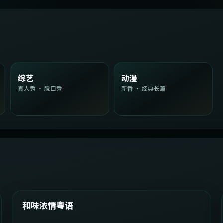
综艺
动漫
真人秀 · 脱口秀
新番 · 经典长篇
2:08:51
韩国
精选
和味浓情粤语