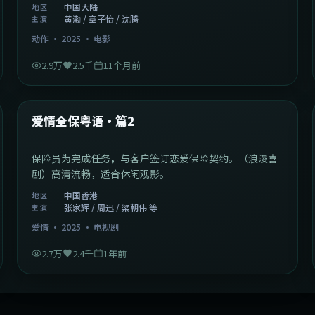
中国大陆
地区
黄渤 / 章子怡 / 沈腾
主演
动作
·
2025
·
电影
2.9万
2.5千
11个月前
47:04
中国香港
最新
爱情全保粤语·篇2
保险员为完成任务，与客户签订恋爱保险契约。（浪漫喜
剧）高清流畅，适合休闲观影。
中国香港
地区
张家辉 / 周迅 / 梁朝伟 等
主演
爱情
·
2025
·
电视剧
2.7万
2.4千
1年前