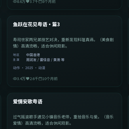
8.6万
3.7千
8个月前
1:02:40
中国香港
最新
鱼跃在花见粤语·篇3
寿司世家两兄弟技艺对决，重新发现料理真谛。（美食剧
情）高清流畅，适合休闲观影。
中国香港
地区
周润发 / 雷佳音 / 黄渤 等
主演
动作
·
2025
·
动漫
3.4万
2.6千
10个月前
1:46:58
中国大陆
最新
爱情安歌粤语
过气摇滚歌手遇见小镇音乐老师，重拾音乐与爱。（音乐
爱情）高清流畅，适合休闲观影。