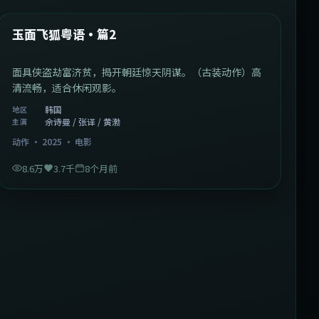
热门
玉面飞狐粤语·篇2
面具侠盗劫富济贫，揭开朝廷惊天阴谋。（古装动作）高
清流畅，适合休闲观影。
韩国
地区
佘诗曼 / 张译 / 黄渤
主演
动作
·
2025
·
电影
8.6万
3.7千
8个月前