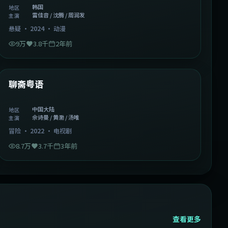
韩国
地区
雷佳音 / 沈腾 / 周润发
主演
悬疑
·
2024
·
动漫
9万
3.8千
2年前
2:02:43
中国大陆
精选
聊斋粤语
中国大陆
地区
佘诗曼 / 黄渤 / 汤唯
主演
冒险
·
2022
·
电视剧
8.7万
3.7千
3年前
查看更多
2:13:08
韩国