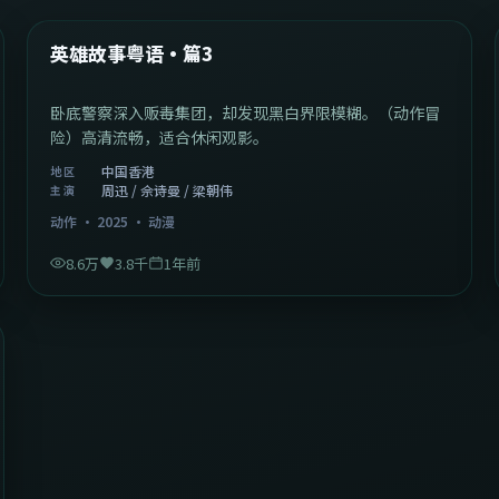
热门
英雄故事粤语·篇3
卧底警察深入贩毒集团，却发现黑白界限模糊。（动作冒
险）高清流畅，适合休闲观影。
中国香港
地区
周迅 / 佘诗曼 / 梁朝伟
主演
动作
·
2025
·
动漫
8.6万
3.8千
1年前