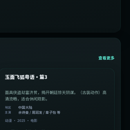
查看更多
1:07:39
中国大陆
最新
玉面飞狐粤语·篇3
面具侠盗劫富济贫，揭开朝廷惊天阴谋。（古装动作）高
清流畅，适合休闲观影。
中国大陆
地区
佘诗曼 / 周润发 / 章子怡 等
主演
动漫
·
2025
·
电影