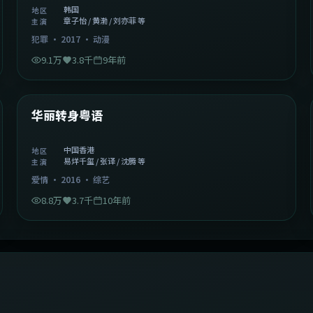
韩国
地区
章子怡 / 黄渤 / 刘亦菲 等
主演
犯罪
·
2017
·
动漫
9.1万
3.8千
9年前
1:27:50
中国香港
精选
华丽转身粤语
中国香港
地区
易烊千玺 / 张译 / 沈腾 等
主演
爱情
·
2016
·
综艺
8.8万
3.7千
10年前
2:09:45
中国香港