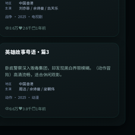
中国香港
地区
刘亦菲 / 佘诗曼 / 古天乐
主演
战争
·
2025
·
电视剧
3.6万
2.6千
1年前
2:09:45
中国香港
最新
英雄故事粤语·篇3
卧底警察深入贩毒集团，却发现黑白界限模糊。（动作冒
险）高清流畅，适合休闲观影。
中国香港
地区
周迅 / 佘诗曼 / 梁朝伟
主演
动作
·
2025
·
动漫
8.6万
3.8千
1年前