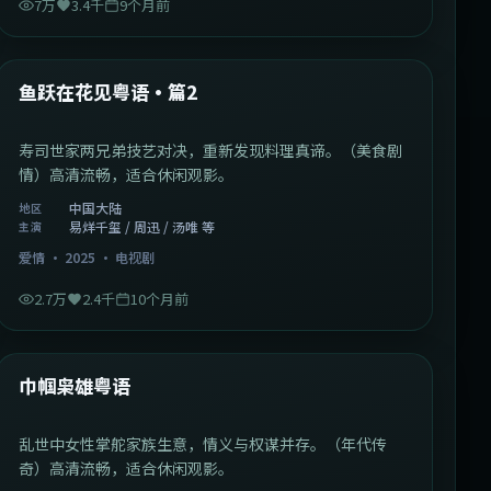
7万
3.4千
9个月前
1:09:53
中国大陆
最新
鱼跃在花见粤语·篇2
寿司世家两兄弟技艺对决，重新发现料理真谛。（美食剧
情）高清流畅，适合休闲观影。
中国大陆
地区
易烊千玺 / 周迅 / 汤唯 等
主演
爱情
·
2025
·
电视剧
2.7万
2.4千
10个月前
1:29:59
中国香港
最新
巾帼枭雄粤语
乱世中女性掌舵家族生意，情义与权谋并存。（年代传
奇）高清流畅，适合休闲观影。