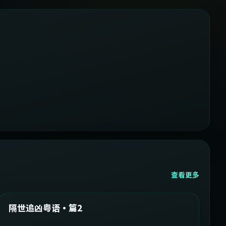
查看更多
2:05:21
韩国
精选
隔世追凶粤语·篇2