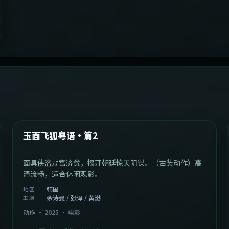
2:13:08
韩国
最新
玉面飞狐粤语·篇2
面具侠盗劫富济贫，揭开朝廷惊天阴谋。（古装动作）高
清流畅，适合休闲观影。
韩国
地区
佘诗曼 / 张译 / 黄渤
主演
动作
·
2025
·
电影