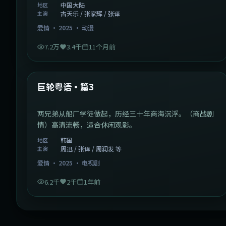
中国大陆
地区
古天乐 / 张家辉 / 张译
主演
爱情
·
2025
·
动漫
7.2万
3.4千
11个月前
2:01:03
韩国
最新
巨轮粤语·篇3
两兄弟从船厂学徒做起，历经三十年商海沉浮。（商战剧
情）高清流畅，适合休闲观影。
韩国
地区
周迅 / 张译 / 周润发 等
主演
爱情
·
2025
·
电视剧
6.2千
2千
1年前