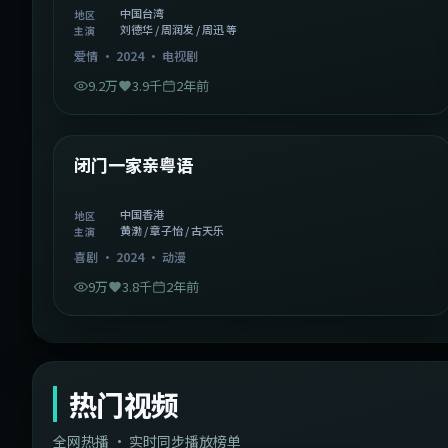
中国台湾
地区
刘德华 / 周润发 / 周迅 等
主演
爱情
·
2024
·
电视剧
9.2万
3.9千
2年前
1:06:37
中国香港
精选
闭门一家亲粤语
中国香港
地区
黄渤 / 章子怡 / 古天乐
主演
喜剧
·
2024
·
动漫
9万
3.8千
2年前
热门视频
全网热播 · 实时同步播放榜单
44:14
韩国