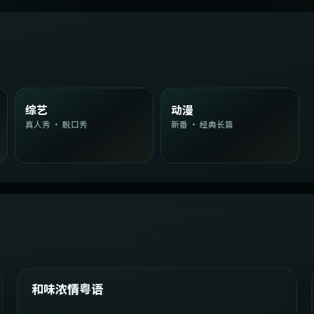
综艺
动漫
真人秀 · 脱口秀
新番 · 经典长篇
2:08:51
韩国
精选
和味浓情粤语