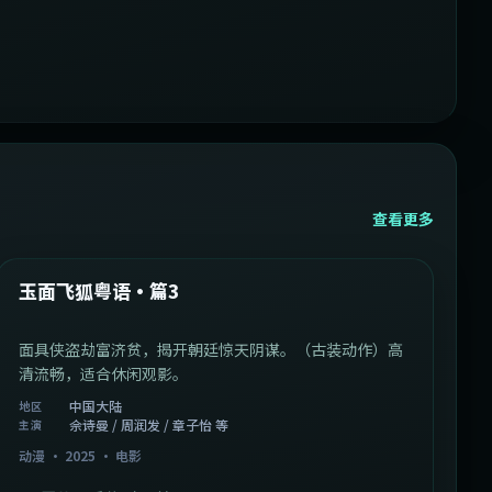
查看更多
1:07:39
中国大陆
最新
玉面飞狐粤语·篇3
面具侠盗劫富济贫，揭开朝廷惊天阴谋。（古装动作）高
清流畅，适合休闲观影。
中国大陆
地区
佘诗曼 / 周润发 / 章子怡 等
主演
动漫
·
2025
·
电影