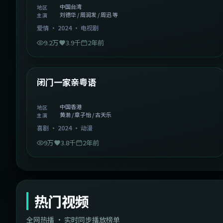
中国台湾
地区
刘德华 / 周润发 / 周迅 等
主演
爱情
·
2024
·
电视剧
9.2万
3.9千
2年前
1:06:37
中国香港
精选
闭门一家亲粤语
中国香港
地区
黄渤 / 章子怡 / 古天乐
主演
喜剧
·
2024
·
动漫
9万
3.8千
2年前
热门视频
全网热播 · 实时同步播放榜单
44:14
韩国