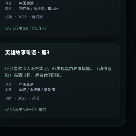
中国香港
地区
刘亦菲 / 佘诗曼 / 古天乐
主演
战争
·
2025
·
电视剧
3.6万
2.6千
1年前
2:09:45
中国香港
最新
英雄故事粤语·篇3
卧底警察深入贩毒集团，却发现黑白界限模糊。（动作冒
险）高清流畅，适合休闲观影。
中国香港
地区
周迅 / 佘诗曼 / 梁朝伟
主演
动作
·
2025
·
动漫
8.6万
3.8千
1年前