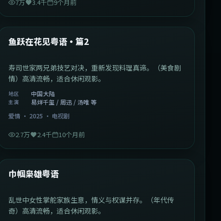
7万
3.4千
9个月前
1:09:53
中国大陆
最新
鱼跃在花见粤语·篇2
寿司世家两兄弟技艺对决，重新发现料理真谛。（美食剧
情）高清流畅，适合休闲观影。
中国大陆
地区
易烊千玺 / 周迅 / 汤唯 等
主演
爱情
·
2025
·
电视剧
2.7万
2.4千
10个月前
1:29:59
中国香港
最新
巾帼枭雄粤语
乱世中女性掌舵家族生意，情义与权谋并存。（年代传
奇）高清流畅，适合休闲观影。