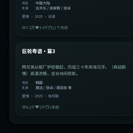
中国大陆
地区
古天乐 / 张家辉 / 张译
主演
爱情
·
2025
·
动漫
7.2万
3.4千
11个月前
2:01:03
韩国
最新
巨轮粤语·篇3
两兄弟从船厂学徒做起，历经三十年商海沉浮。（商战剧
情）高清流畅，适合休闲观影。
韩国
地区
周迅 / 张译 / 周润发 等
主演
爱情
·
2025
·
电视剧
6.2千
2千
1年前