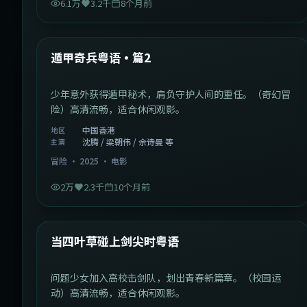
6.1万
3.2千
8个月前
1:10:21
中国香港
最新
遁甲奇兵粤语·篇2
少年意外获得遁甲秘术，肩负守护人间的重任。（奇幻冒
险）高清流畅，适合休闲观影。
中国香港
地区
沈腾 / 梁朝伟 / 佘诗曼 等
主演
冒险
·
2025
·
电影
2万
2.3千
10个月前
1:23:05
中国大陆
最新
当四叶草碰上剑尖时粤语
问题少女加入高校击剑队，划出青春新篇章。（校园运
动）高清流畅，适合休闲观影。