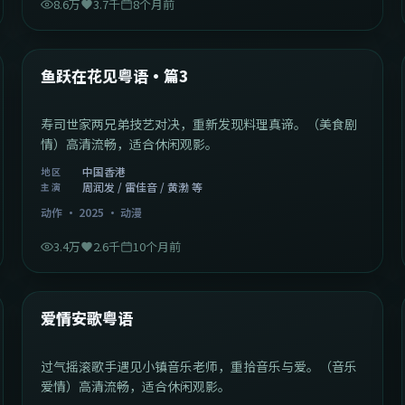
8.6万
3.7千
8个月前
1:02:40
中国香港
最新
鱼跃在花见粤语·篇3
寿司世家两兄弟技艺对决，重新发现料理真谛。（美食剧
情）高清流畅，适合休闲观影。
中国香港
地区
周润发 / 雷佳音 / 黄渤 等
主演
动作
·
2025
·
动漫
3.4万
2.6千
10个月前
1:46:58
中国大陆
最新
爱情安歌粤语
过气摇滚歌手遇见小镇音乐老师，重拾音乐与爱。（音乐
爱情）高清流畅，适合休闲观影。