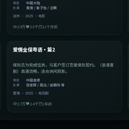
中国大陆
地区
黄渤 / 章子怡 / 沈腾
主演
动作
·
2025
·
电影
2.9万
2.5千
11个月前
47:04
中国香港
最新
爱情全保粤语·篇2
保险员为完成任务，与客户签订恋爱保险契约。（浪漫喜
剧）高清流畅，适合休闲观影。
中国香港
地区
张家辉 / 周迅 / 梁朝伟 等
主演
爱情
·
2025
·
电视剧
2.7万
2.4千
1年前