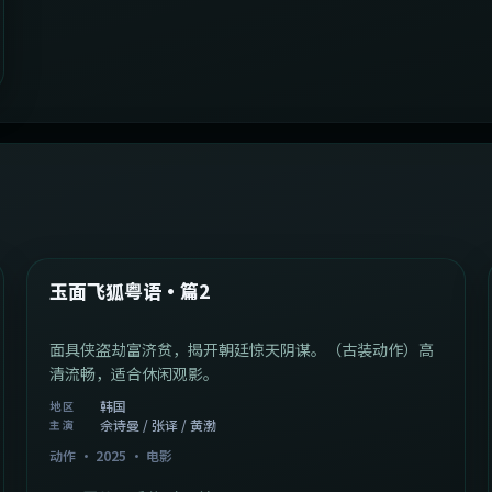
2:13:08
韩国
最新
玉面飞狐粤语·篇2
面具侠盗劫富济贫，揭开朝廷惊天阴谋。（古装动作）高
清流畅，适合休闲观影。
韩国
地区
佘诗曼 / 张译 / 黄渤
主演
动作
·
2025
·
电影