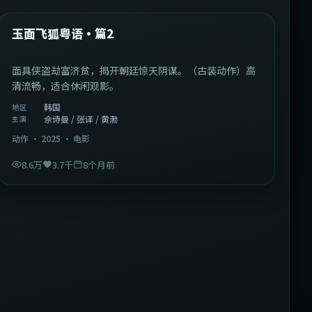
热门
玉面飞狐粤语·篇2
面具侠盗劫富济贫，揭开朝廷惊天阴谋。（古装动作）高
清流畅，适合休闲观影。
韩国
地区
佘诗曼 / 张译 / 黄渤
主演
动作
·
2025
·
电影
8.6万
3.7千
8个月前