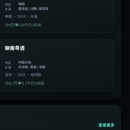
韩国
地区
雷佳音 / 沈腾 / 周润发
主演
悬疑
·
2024
·
动漫
9万
3.8千
2年前
2:02:43
中国大陆
精选
聊斋粤语
中国大陆
地区
佘诗曼 / 黄渤 / 汤唯
主演
冒险
·
2022
·
电视剧
8.7万
3.7千
3年前
查看更多
2:13:08
韩国