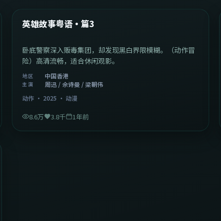
热门
英雄故事粤语·篇3
卧底警察深入贩毒集团，却发现黑白界限模糊。（动作冒
险）高清流畅，适合休闲观影。
中国香港
地区
周迅 / 佘诗曼 / 梁朝伟
主演
动作
·
2025
·
动漫
8.6万
3.8千
1年前