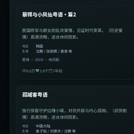
热门
蔡锷与小凤仙粤语·篇2
民国将军与歌女的乱世爱情，见证时代变革。（历史爱
情）高清流畅，适合休闲观影。
韩国
地区
沈腾 / 张家辉 / 黄渤 等
主演
爱情
·
2018
·
电视剧
8.6万
3.8千
7年前
1:11:10
中国大陆
热门
孤城客粤语
独行侠客守护边陲小城，对抗外敌与内心孤寂。（武侠剧
情）高清流畅，适合休闲观影。
中国大陆
地区
章子怡 / 刘德华 / 沈腾 等
主演