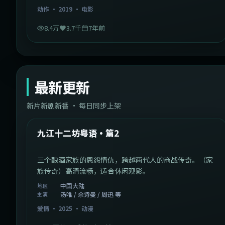
动作
·
2019
·
电影
8.4万
3.7千
7年前
最新更新
新片新剧新番 · 每日同步上架
1:20:26
中国大陆
最新
九江十二坊粤语·篇2
三个酿酒家族的恩怨情仇，跨越两代人的商战传奇。（家
族传奇）高清流畅，适合休闲观影。
中国大陆
地区
汤唯 / 佘诗曼 / 周迅 等
主演
爱情
·
2025
·
动漫