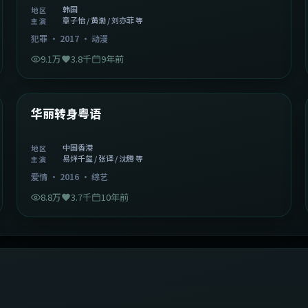
韩国
地区
章子怡 / 黄渤 / 刘亦菲 等
主演
犯罪
·
2017
·
动漫
9.1万
3.8千
9年前
1:27:50
中国香港
精选
华丽转身粤语
中国香港
地区
易烊千玺 / 张译 / 沈腾 等
主演
爱情
·
2016
·
综艺
8.8万
3.7千
10年前
2:09:45
中国香港