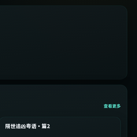
查看更多
2:05:21
韩国
精选
隔世追凶粤语·篇2