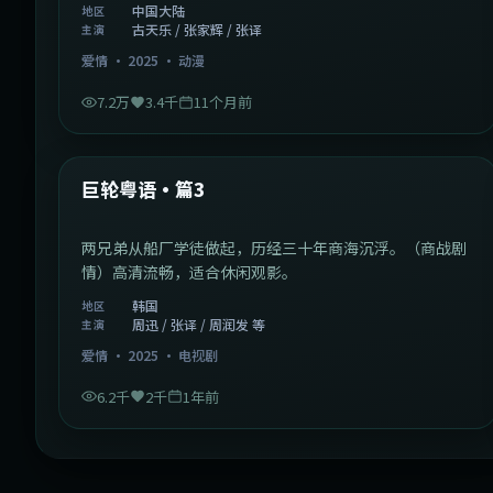
中国大陆
地区
古天乐 / 张家辉 / 张译
主演
爱情
·
2025
·
动漫
7.2万
3.4千
11个月前
2:01:03
韩国
最新
巨轮粤语·篇3
两兄弟从船厂学徒做起，历经三十年商海沉浮。（商战剧
情）高清流畅，适合休闲观影。
韩国
地区
周迅 / 张译 / 周润发 等
主演
爱情
·
2025
·
电视剧
6.2千
2千
1年前