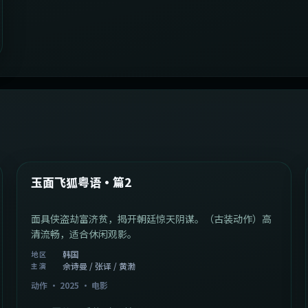
2:13:08
韩国
最新
玉面飞狐粤语·篇2
面具侠盗劫富济贫，揭开朝廷惊天阴谋。（古装动作）高
清流畅，适合休闲观影。
韩国
地区
佘诗曼 / 张译 / 黄渤
主演
动作
·
2025
·
电影