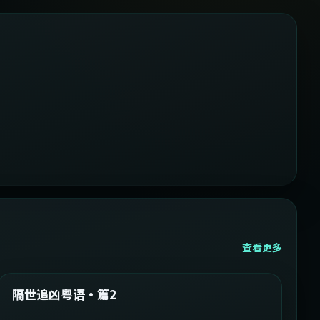
查看更多
2:05:21
韩国
精选
隔世追凶粤语·篇2