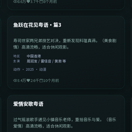
8.6万
3.7千
8个月前
1:02:40
中国香港
最新
鱼跃在花见粤语·篇3
寿司世家两兄弟技艺对决，重新发现料理真谛。（美食剧
情）高清流畅，适合休闲观影。
中国香港
地区
周润发 / 雷佳音 / 黄渤 等
主演
动作
·
2025
·
动漫
3.4万
2.6千
10个月前
1:46:58
中国大陆
最新
爱情安歌粤语
过气摇滚歌手遇见小镇音乐老师，重拾音乐与爱。（音乐
爱情）高清流畅，适合休闲观影。