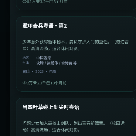
6.1万
3.2千
8个月前
1:10:21
中国香港
最新
遁甲奇兵粤语·篇2
少年意外获得遁甲秘术，肩负守护人间的重任。（奇幻冒
险）高清流畅，适合休闲观影。
中国香港
地区
沈腾 / 梁朝伟 / 佘诗曼 等
主演
冒险
·
2025
·
电影
2万
2.3千
10个月前
1:23:05
中国大陆
最新
当四叶草碰上剑尖时粤语
问题少女加入高校击剑队，划出青春新篇章。（校园运
动）高清流畅，适合休闲观影。