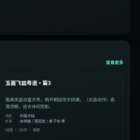
查看更多
1:07:39
中国大陆
最新
玉面飞狐粤语·篇3
面具侠盗劫富济贫，揭开朝廷惊天阴谋。（古装动作）高
清流畅，适合休闲观影。
中国大陆
地区
佘诗曼 / 周润发 / 章子怡 等
主演
动漫
·
2025
·
电影