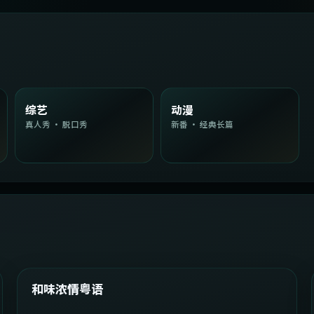
综艺
动漫
真人秀 · 脱口秀
新番 · 经典长篇
2:08:51
韩国
精选
和味浓情粤语