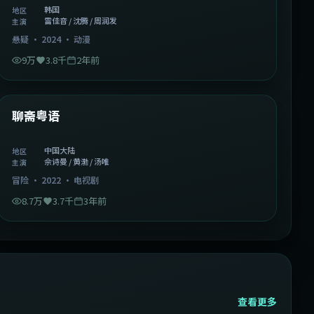
韩国
地区
雷佳音 / 沈腾 / 周润发
主演
悬疑
·
2024
·
动漫
9万
3.8千
2年前
2:02:43
中国大陆
精选
聊斋粤语
中国大陆
地区
佘诗曼 / 黄渤 / 汤唯
主演
冒险
·
2022
·
电视剧
8.7万
3.7千
3年前
查看更多
2:13:08
韩国