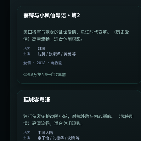
热门
蔡锷与小凤仙粤语·篇2
民国将军与歌女的乱世爱情，见证时代变革。（历史爱
情）高清流畅，适合休闲观影。
韩国
地区
沈腾 / 张家辉 / 黄渤 等
主演
爱情
·
2018
·
电视剧
8.6万
3.8千
7年前
1:11:10
中国大陆
热门
孤城客粤语
独行侠客守护边陲小城，对抗外敌与内心孤寂。（武侠剧
情）高清流畅，适合休闲观影。
中国大陆
地区
章子怡 / 刘德华 / 沈腾 等
主演