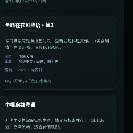
7万
3.4千
9个月前
1:09:53
中国大陆
最新
鱼跃在花见粤语·篇2
寿司世家两兄弟技艺对决，重新发现料理真谛。（美食剧
情）高清流畅，适合休闲观影。
中国大陆
地区
易烊千玺 / 周迅 / 汤唯 等
主演
爱情
·
2025
·
电视剧
2.7万
2.4千
10个月前
1:29:59
中国香港
最新
巾帼枭雄粤语
乱世中女性掌舵家族生意，情义与权谋并存。（年代传
奇）高清流畅，适合休闲观影。