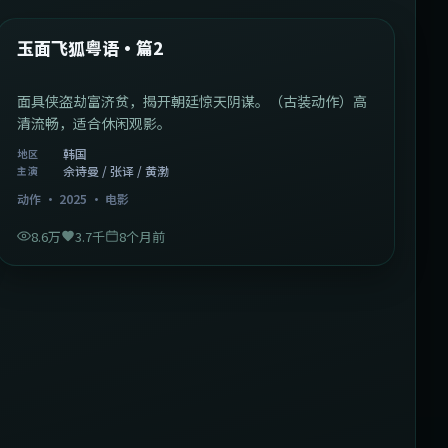
热门
玉面飞狐粤语·篇2
面具侠盗劫富济贫，揭开朝廷惊天阴谋。（古装动作）高
清流畅，适合休闲观影。
韩国
地区
佘诗曼 / 张译 / 黄渤
主演
动作
·
2025
·
电影
8.6万
3.7千
8个月前