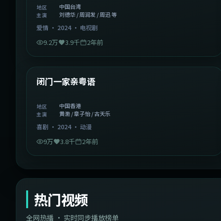
中国台湾
地区
刘德华 / 周润发 / 周迅 等
主演
爱情
·
2024
·
电视剧
9.2万
3.9千
2年前
1:06:37
中国香港
精选
闭门一家亲粤语
中国香港
地区
黄渤 / 章子怡 / 古天乐
主演
喜剧
·
2024
·
动漫
9万
3.8千
2年前
热门视频
全网热播 · 实时同步播放榜单
44:14
韩国