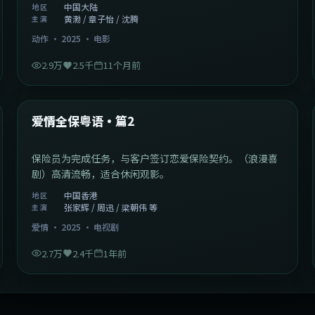
中国大陆
地区
黄渤 / 章子怡 / 沈腾
主演
动作
·
2025
·
电影
2.9万
2.5千
11个月前
47:04
中国香港
最新
爱情全保粤语·篇2
保险员为完成任务，与客户签订恋爱保险契约。（浪漫喜
剧）高清流畅，适合休闲观影。
中国香港
地区
张家辉 / 周迅 / 梁朝伟 等
主演
爱情
·
2025
·
电视剧
2.7万
2.4千
1年前