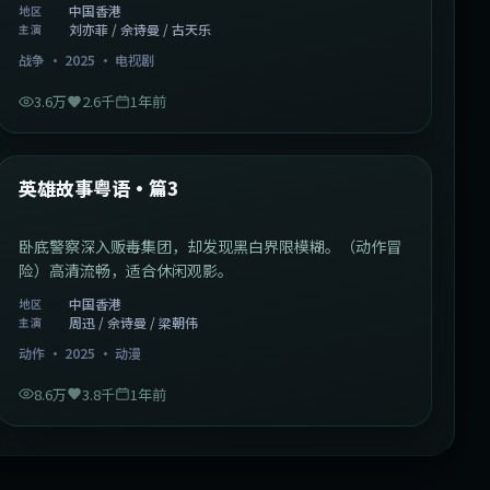
中国香港
地区
刘亦菲 / 佘诗曼 / 古天乐
主演
战争
·
2025
·
电视剧
3.6万
2.6千
1年前
2:09:45
中国香港
最新
英雄故事粤语·篇3
卧底警察深入贩毒集团，却发现黑白界限模糊。（动作冒
险）高清流畅，适合休闲观影。
中国香港
地区
周迅 / 佘诗曼 / 梁朝伟
主演
动作
·
2025
·
动漫
8.6万
3.8千
1年前