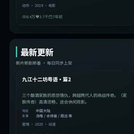
动作
·
2019
·
电影
8.4万
3.7千
7年前
最新更新
新片新剧新番 · 每日同步上架
1:20:26
中国大陆
最新
九江十二坊粤语·篇2
三个酿酒家族的恩怨情仇，跨越两代人的商战传奇。（家
族传奇）高清流畅，适合休闲观影。
中国大陆
地区
汤唯 / 佘诗曼 / 周迅 等
主演
爱情
·
2025
·
动漫