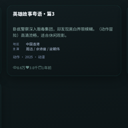
热门
英雄故事粤语·篇3
卧底警察深入贩毒集团，却发现黑白界限模糊。（动作冒
险）高清流畅，适合休闲观影。
中国香港
地区
周迅 / 佘诗曼 / 梁朝伟
主演
动作
·
2025
·
动漫
8.6万
3.8千
1年前