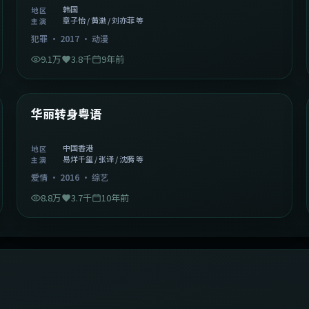
韩国
地区
章子怡 / 黄渤 / 刘亦菲 等
主演
犯罪
·
2017
·
动漫
9.1万
3.8千
9年前
1:27:50
中国香港
精选
华丽转身粤语
中国香港
地区
易烊千玺 / 张译 / 沈腾 等
主演
爱情
·
2016
·
综艺
8.8万
3.7千
10年前
2:09:45
中国香港