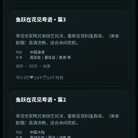
1:02:40
中国香港
最新
鱼跃在花见粤语·篇3
寿司世家两兄弟技艺对决，重新发现料理真谛。（美食
剧情）高清流畅，适合休闲观影。
中国香港
地区
周润发 / 雷佳音 / 黄渤 等
主演
动作
·
2025
·
动漫
3.4万
2.6千
10个月前
1:09:53
中国大陆
最新
鱼跃在花见粤语·篇2
寿司世家两兄弟技艺对决，重新发现料理真谛。（美食
剧情）高清流畅，适合休闲观影。
中国大陆
地区
易烊千玺 / 周迅 / 汤唯 等
主演