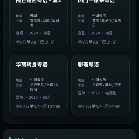
韩国
中国香港
地区
地区
雷佳音 / 沈腾 / 周润
黄渤 / 章子怡 / 古天
主演
主演
发
乐
悬疑
·
2024
·
动漫
喜剧
·
2024
·
动漫
9万
3.8千
2年前
9万
3.8千
2年前
1:27:50
2:02:43
中国香港
中国大陆
精选
精选
华丽转身粤语
聊斋粤语
中国香港
中国大陆
地区
地区
易烊千玺 / 张译 / 沈
佘诗曼 / 黄渤 / 汤唯
主演
主演
腾 等
冒险
·
2022
·
电视剧
爱情
·
2016
·
综艺
8.8万
3.7千
10年前
8.7万
3.7千
3年前