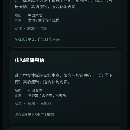
乐爱情）高清流畅，适合休闲观影。
中国大陆
地区
黄渤 / 章子怡 / 沈腾
主演
动作
·
2025
·
电影
2.9万
2.5千
11个月前
1:29:59
中国香港
最新
巾帼枭雄粤语
乱世中女性掌舵家族生意，情义与权谋并存。（年代传
奇）高清流畅，适合休闲观影。
中国香港
地区
刘亦菲 / 佘诗曼 / 古天乐
主演
战争
·
2025
·
电视剧
3.6万
2.6千
1年前
2:01:03
韩国