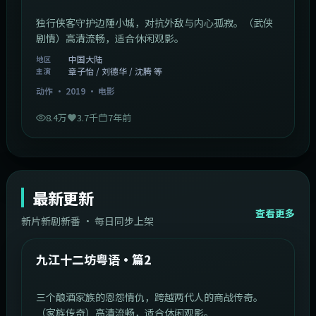
独行侠客守护边陲小城，对抗外敌与内心孤寂。（武侠
剧情）高清流畅，适合休闲观影。
中国大陆
地区
章子怡 / 刘德华 / 沈腾 等
主演
动作
·
2019
·
电影
8.4万
3.7千
7年前
最新更新
查看更多
新片新剧新番 · 每日同步上架
1:20:26
中国大陆
最新
九江十二坊粤语·篇2
三个酿酒家族的恩怨情仇，跨越两代人的商战传奇。
（家族传奇）高清流畅，适合休闲观影。