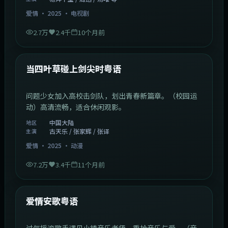
爱情
·
2025
·
电视剧
2.7万
2.4千
10个月前
1:23:05
中国大陆
最新
当四叶草碰上剑尖时粤语
问题少女加入高校击剑队，划出青春新篇章。（校园运
动）高清流畅，适合休闲观影。
中国大陆
地区
古天乐 / 张家辉 / 张译
主演
爱情
·
2025
·
动漫
7.2万
3.4千
11个月前
1:46:58
中国大陆
最新
爱情安歌粤语
过气摇滚歌手遇见小镇音乐老师，重拾音乐与爱。（音