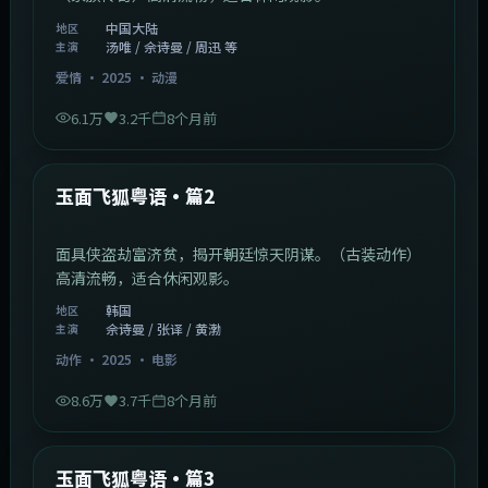
中国大陆
地区
汤唯 / 佘诗曼 / 周迅 等
主演
爱情
·
2025
·
动漫
6.1万
3.2千
8个月前
2:13:08
韩国
最新
玉面飞狐粤语·篇2
面具侠盗劫富济贫，揭开朝廷惊天阴谋。（古装动作）
高清流畅，适合休闲观影。
韩国
地区
佘诗曼 / 张译 / 黄渤
主演
动作
·
2025
·
电影
8.6万
3.7千
8个月前
1:07:39
中国大陆
最新
玉面飞狐粤语·篇3