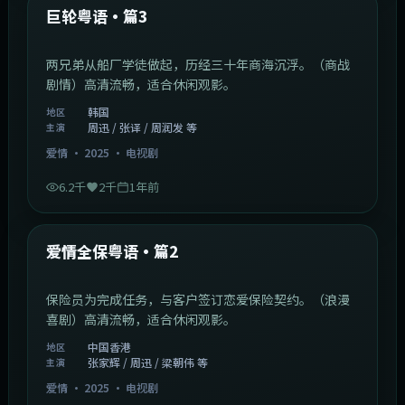
最新
巨轮粤语·篇3
两兄弟从船厂学徒做起，历经三十年商海沉浮。（商战
剧情）高清流畅，适合休闲观影。
韩国
地区
周迅 / 张译 / 周润发 等
主演
爱情
·
2025
·
电视剧
6.2千
2千
1年前
47:04
中国香港
最新
爱情全保粤语·篇2
保险员为完成任务，与客户签订恋爱保险契约。（浪漫
喜剧）高清流畅，适合休闲观影。
中国香港
地区
张家辉 / 周迅 / 梁朝伟 等
主演
爱情
·
2025
·
电视剧