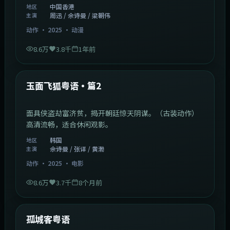
中国香港
地区
周迅 / 佘诗曼 / 梁朝伟
主演
动作
·
2025
·
动漫
8.6万
3.8千
1年前
2:13:08
韩国
热门
玉面飞狐粤语·篇2
面具侠盗劫富济贫，揭开朝廷惊天阴谋。（古装动作）
高清流畅，适合休闲观影。
韩国
地区
佘诗曼 / 张译 / 黄渤
主演
动作
·
2025
·
电影
8.6万
3.7千
8个月前
1:11:10
中国大陆
热门
孤城客粤语