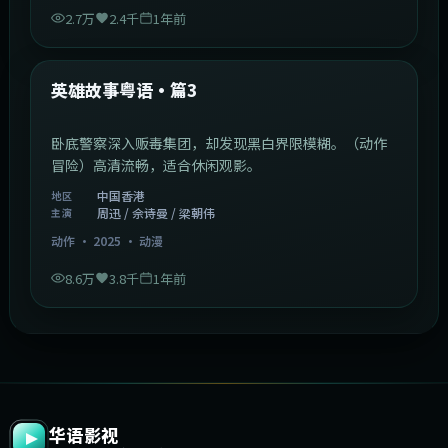
2.7万
2.4千
1年前
2:09:45
中国香港
最新
英雄故事粤语·篇3
卧底警察深入贩毒集团，却发现黑白界限模糊。（动作
冒险）高清流畅，适合休闲观影。
中国香港
地区
周迅 / 佘诗曼 / 梁朝伟
主演
动作
·
2025
·
动漫
8.6万
3.8千
1年前
华语影视