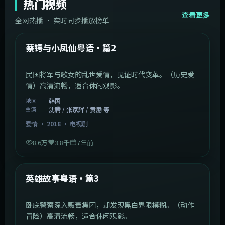
热门视频
查看更多
全网热播 · 实时同步播放榜单
44:14
韩国
热门
蔡锷与小凤仙粤语·篇2
民国将军与歌女的乱世爱情，见证时代变革。（历史爱
情）高清流畅，适合休闲观影。
韩国
地区
沈腾 / 张家辉 / 黄渤 等
主演
爱情
·
2018
·
电视剧
8.6万
3.8千
7年前
2:09:45
中国香港
热门
英雄故事粤语·篇3
卧底警察深入贩毒集团，却发现黑白界限模糊。（动作
冒险）高清流畅，适合休闲观影。