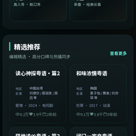
真人秀 · 脱口秀
新番 · 经典长篇
精选推荐
查看更多
编辑精选 · 高分口碑与热播同步
1:54:36
2:08:51
中国台湾
韩国
精选
精选
读心神探粤语·篇2
和味浓情粤语
中国台湾
韩国
地区
地区
刘德华 / 周润发 / 周
章子怡 / 黄渤 / 刘亦
主演
主演
迅 等
菲 等
爱情
·
2024
·
电视剧
犯罪
·
2017
·
动漫
9.2万
3.9千
2年前
9.1万
3.8千
9年前
2:05:21
1:06:37
韩国
中国香港
精选
精选
隔世追凶粤语·篇2
闭门一家亲粤语