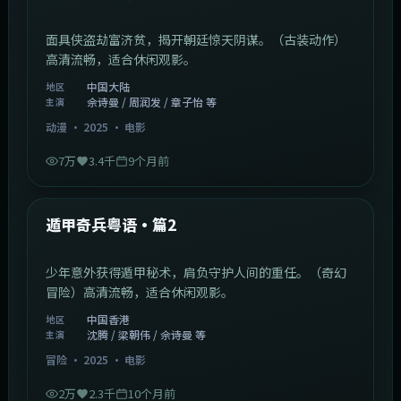
面具侠盗劫富济贫，揭开朝廷惊天阴谋。（古装动作）
高清流畅，适合休闲观影。
中国大陆
地区
佘诗曼 / 周润发 / 章子怡 等
主演
动漫
·
2025
·
电影
7万
3.4千
9个月前
1:10:21
中国香港
最新
遁甲奇兵粤语·篇2
少年意外获得遁甲秘术，肩负守护人间的重任。（奇幻
冒险）高清流畅，适合休闲观影。
中国香港
地区
沈腾 / 梁朝伟 / 佘诗曼 等
主演
冒险
·
2025
·
电影
2万
2.3千
10个月前