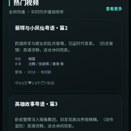
热门视频
查看更多
全网热播 · 实时同步播放榜单
44:14
韩国
热门
蔡锷与小凤仙粤语·篇2
民国将军与歌女的乱世爱情，见证时代变革。（历史爱
情）高清流畅，适合休闲观影。
韩国
地区
沈腾 / 张家辉 / 黄渤 等
主演
爱情
·
2018
·
电视剧
8.6万
3.8千
7年前
2:09:45
中国香港
热门
英雄故事粤语·篇3
卧底警察深入贩毒集团，却发现黑白界限模糊。（动作
冒险）高清流畅，适合休闲观影。