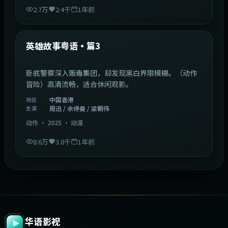
2.7万
2.4千
1年前
2:09:45
中国香港
最新
英雄故事粤语·篇3
卧底警察深入贩毒集团，却发现黑白界限模糊。（动作
冒险）高清流畅，适合休闲观影。
中国香港
地区
周迅 / 佘诗曼 / 梁朝伟
主演
动作
·
2025
·
动漫
8.6万
3.8千
1年前
华语影视