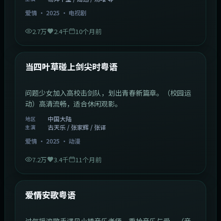
爱情
·
2025
·
电视剧
2.7万
2.4千
10个月前
1:23:05
中国大陆
最新
当四叶草碰上剑尖时粤语
问题少女加入高校击剑队，划出青春新篇章。（校园运
动）高清流畅，适合休闲观影。
中国大陆
地区
古天乐 / 张家辉 / 张译
主演
爱情
·
2025
·
动漫
7.2万
3.4千
11个月前
1:46:58
中国大陆
最新
爱情安歌粤语
过气摇滚歌手遇见小镇音乐老师，重拾音乐与爱。（音