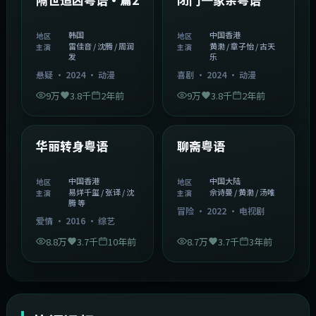
韩国
中国香港
地区
地区
雷佳音 / 沈腾 / 周润
黄渤 / 章子怡 / 古天
主演
主演
发
乐
悬疑
·
2024
·
动漫
喜剧
·
2024
·
动漫
9万
3.8千
2年前
9万
3.8千
2年前
1:27:50
2:02:43
中国香港
中国大陆
精选
精选
华丽转身粤语
聊斋粤语
中国香港
中国大陆
地区
地区
易烊千玺 / 张译 / 沈
佘诗曼 / 黄渤 / 汤唯
主演
主演
腾 等
冒险
·
2022
·
电视剧
爱情
·
2016
·
综艺
8.8万
3.7千
10年前
8.7万
3.7千
3年前