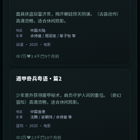
面具侠盗劫富济贫，揭开朝廷惊天阴谋。（古装动作）
高清流畅，适合休闲观影。
中国大陆
地区
佘诗曼 / 周润发 / 章子怡 等
主演
动漫
·
2025
·
电影
7万
3.4千
9个月前
1:10:21
中国香港
最新
遁甲奇兵粤语·篇2
少年意外获得遁甲秘术，肩负守护人间的重任。（奇幻
冒险）高清流畅，适合休闲观影。
中国香港
地区
沈腾 / 梁朝伟 / 佘诗曼 等
主演
冒险
·
2025
·
电影
2万
2.3千
10个月前