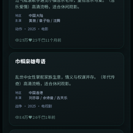
乐爱情）高清流畅，适合休闲观影。
中国大陆
地区
黄渤 / 章子怡 / 沈腾
主演
动作
·
2025
·
电影
2.9万
2.5千
11个月前
1:29:59
中国香港
最新
巾帼枭雄粤语
乱世中女性掌舵家族生意，情义与权谋并存。（年代传
奇）高清流畅，适合休闲观影。
中国香港
地区
刘亦菲 / 佘诗曼 / 古天乐
主演
战争
·
2025
·
电视剧
3.6万
2.6千
1年前
2:01:03
韩国