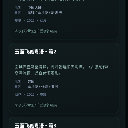
中国大陆
地区
汤唯 / 佘诗曼 / 周迅 等
主演
爱情
·
2025
·
动漫
6.1万
3.2千
8个月前
2:13:08
韩国
最新
玉面飞狐粤语·篇2
面具侠盗劫富济贫，揭开朝廷惊天阴谋。（古装动作）
高清流畅，适合休闲观影。
韩国
地区
佘诗曼 / 张译 / 黄渤
主演
动作
·
2025
·
电影
8.6万
3.7千
8个月前
1:07:39
中国大陆
最新
玉面飞狐粤语·篇3