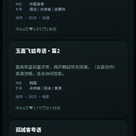
中国香港
地区
周迅 / 佘诗曼 / 梁朝伟
主演
动作
·
2025
·
动漫
8.6万
3.8千
1年前
2:13:08
韩国
热门
玉面飞狐粤语·篇2
面具侠盗劫富济贫，揭开朝廷惊天阴谋。（古装动作）
高清流畅，适合休闲观影。
韩国
地区
佘诗曼 / 张译 / 黄渤
主演
动作
·
2025
·
电影
8.6万
3.7千
8个月前
1:11:10
中国大陆
热门
孤城客粤语