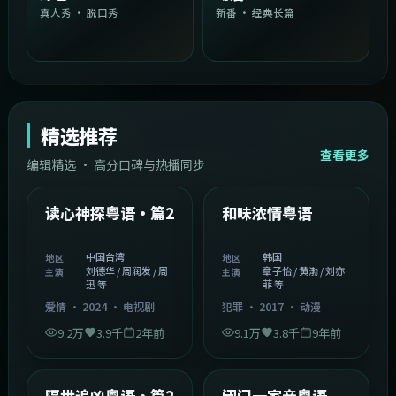
真人秀 · 脱口秀
新番 · 经典长篇
精选推荐
查看更多
编辑精选 · 高分口碑与热播同步
1:54:36
2:08:51
中国台湾
韩国
精选
精选
读心神探粤语·篇2
和味浓情粤语
中国台湾
韩国
地区
地区
刘德华 / 周润发 / 周
章子怡 / 黄渤 / 刘亦
主演
主演
迅 等
菲 等
爱情
·
2024
·
电视剧
犯罪
·
2017
·
动漫
9.2万
3.9千
2年前
9.1万
3.8千
9年前
2:05:21
1:06:37
韩国
中国香港
精选
精选
隔世追凶粤语·篇2
闭门一家亲粤语