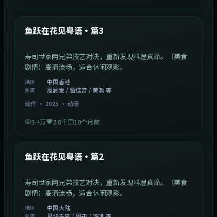
1:02:40
中国香港
最新
鱼跃在花见粤语·篇3
寿司世家两兄弟技艺对决，重新发现料理真谛。（美食
剧情）高清流畅，适合休闲观影。
中国香港
地区
周润发 / 雷佳音 / 黄渤 等
主演
动作
·
2025
·
动漫
3.4万
2.6千
10个月前
1:09:53
中国大陆
最新
鱼跃在花见粤语·篇2
寿司世家两兄弟技艺对决，重新发现料理真谛。（美食
剧情）高清流畅，适合休闲观影。
中国大陆
地区
易烊千玺 / 周迅 / 汤唯 等
主演