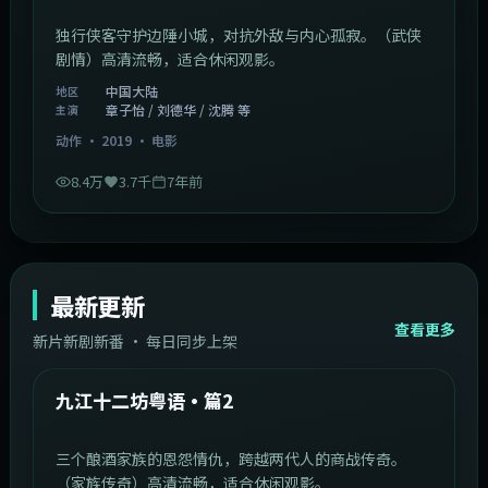
独行侠客守护边陲小城，对抗外敌与内心孤寂。（武侠
剧情）高清流畅，适合休闲观影。
中国大陆
地区
章子怡 / 刘德华 / 沈腾 等
主演
动作
·
2019
·
电影
8.4万
3.7千
7年前
最新更新
查看更多
新片新剧新番 · 每日同步上架
1:20:26
中国大陆
最新
九江十二坊粤语·篇2
三个酿酒家族的恩怨情仇，跨越两代人的商战传奇。
（家族传奇）高清流畅，适合休闲观影。