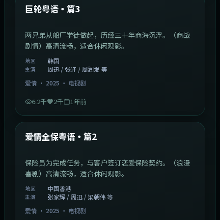
最新
巨轮粤语·篇3
两兄弟从船厂学徒做起，历经三十年商海沉浮。（商战
剧情）高清流畅，适合休闲观影。
韩国
地区
周迅 / 张译 / 周润发 等
主演
爱情
·
2025
·
电视剧
6.2千
2千
1年前
47:04
中国香港
最新
爱情全保粤语·篇2
保险员为完成任务，与客户签订恋爱保险契约。（浪漫
喜剧）高清流畅，适合休闲观影。
中国香港
地区
张家辉 / 周迅 / 梁朝伟 等
主演
爱情
·
2025
·
电视剧