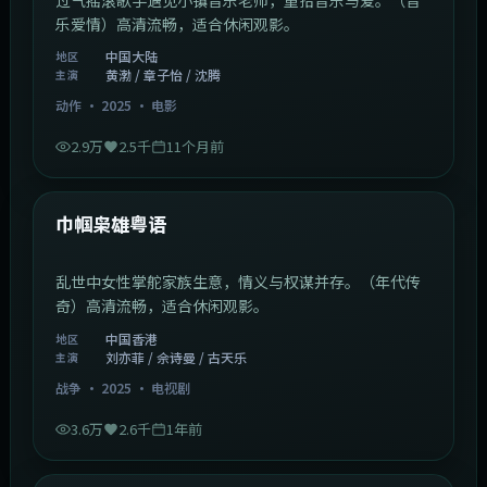
乐爱情）高清流畅，适合休闲观影。
中国大陆
地区
黄渤 / 章子怡 / 沈腾
主演
动作
·
2025
·
电影
2.9万
2.5千
11个月前
1:29:59
中国香港
最新
巾帼枭雄粤语
乱世中女性掌舵家族生意，情义与权谋并存。（年代传
奇）高清流畅，适合休闲观影。
中国香港
地区
刘亦菲 / 佘诗曼 / 古天乐
主演
战争
·
2025
·
电视剧
3.6万
2.6千
1年前
2:01:03
韩国