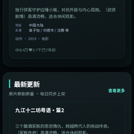
独行侠客守护边陲小城，对抗外敌与内心孤寂。（武侠
剧情）高清流畅，适合休闲观影。
中国大陆
地区
章子怡 / 刘德华 / 沈腾 等
主演
动作
·
2019
·
电影
8.4万
3.7千
7年前
最新更新
查看更多
新片新剧新番 · 每日同步上架
1:20:26
中国大陆
最新
九江十二坊粤语·篇2
三个酿酒家族的恩怨情仇，跨越两代人的商战传奇。
（家族传奇）高清流畅，适合休闲观影。