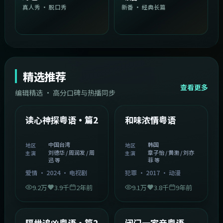
真人秀 · 脱口秀
新番 · 经典长篇
精选推荐
查看更多
编辑精选 · 高分口碑与热播同步
1:54:36
2:08:51
中国台湾
韩国
精选
精选
读心神探粤语·篇2
和味浓情粤语
中国台湾
韩国
地区
地区
刘德华 / 周润发 / 周
章子怡 / 黄渤 / 刘亦
主演
主演
迅 等
菲 等
爱情
·
2024
·
电视剧
犯罪
·
2017
·
动漫
9.2万
3.9千
2年前
9.1万
3.8千
9年前
2:05:21
1:06:37
韩国
中国香港
精选
精选
隔世追凶粤语·篇2
闭门一家亲粤语