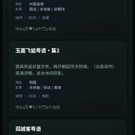
中国香港
地区
周迅 / 佘诗曼 / 梁朝伟
主演
动作
·
2025
·
动漫
8.6万
3.8千
1年前
2:13:08
韩国
热门
玉面飞狐粤语·篇2
面具侠盗劫富济贫，揭开朝廷惊天阴谋。（古装动作）
高清流畅，适合休闲观影。
韩国
地区
佘诗曼 / 张译 / 黄渤
主演
动作
·
2025
·
电影
8.6万
3.7千
8个月前
1:11:10
中国大陆
热门
孤城客粤语