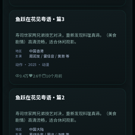
1:02:40
中国香港
最新
鱼跃在花见粤语·篇3
寿司世家两兄弟技艺对决，重新发现料理真谛。（美食
剧情）高清流畅，适合休闲观影。
中国香港
地区
周润发 / 雷佳音 / 黄渤 等
主演
动作
·
2025
·
动漫
3.4万
2.6千
10个月前
1:09:53
中国大陆
最新
鱼跃在花见粤语·篇2
寿司世家两兄弟技艺对决，重新发现料理真谛。（美食
剧情）高清流畅，适合休闲观影。
中国大陆
地区
易烊千玺 / 周迅 / 汤唯 等
主演