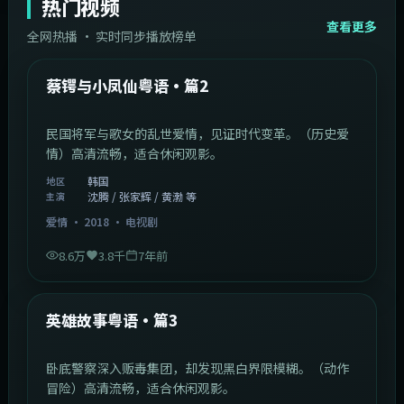
热门视频
查看更多
全网热播 · 实时同步播放榜单
44:14
韩国
热门
蔡锷与小凤仙粤语·篇2
民国将军与歌女的乱世爱情，见证时代变革。（历史爱
情）高清流畅，适合休闲观影。
韩国
地区
沈腾 / 张家辉 / 黄渤 等
主演
爱情
·
2018
·
电视剧
8.6万
3.8千
7年前
2:09:45
中国香港
热门
英雄故事粤语·篇3
卧底警察深入贩毒集团，却发现黑白界限模糊。（动作
冒险）高清流畅，适合休闲观影。