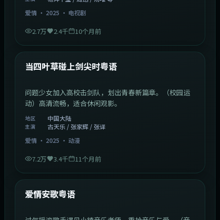
爱情
·
2025
·
电视剧
2.7万
2.4千
10个月前
1:23:05
中国大陆
最新
当四叶草碰上剑尖时粤语
问题少女加入高校击剑队，划出青春新篇章。（校园运
动）高清流畅，适合休闲观影。
中国大陆
地区
古天乐 / 张家辉 / 张译
主演
爱情
·
2025
·
动漫
7.2万
3.4千
11个月前
1:46:58
中国大陆
最新
爱情安歌粤语
过气摇滚歌手遇见小镇音乐老师，重拾音乐与爱。（音