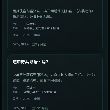
面具侠盗劫富济贫，揭开朝廷惊天阴谋。（古装动作）
高清流畅，适合休闲观影。
中国大陆
地区
佘诗曼 / 周润发 / 章子怡 等
主演
动漫
·
2025
·
电影
7万
3.4千
9个月前
1:10:21
中国香港
最新
遁甲奇兵粤语·篇2
少年意外获得遁甲秘术，肩负守护人间的重任。（奇幻
冒险）高清流畅，适合休闲观影。
中国香港
地区
沈腾 / 梁朝伟 / 佘诗曼 等
主演
冒险
·
2025
·
电影
2万
2.3千
10个月前