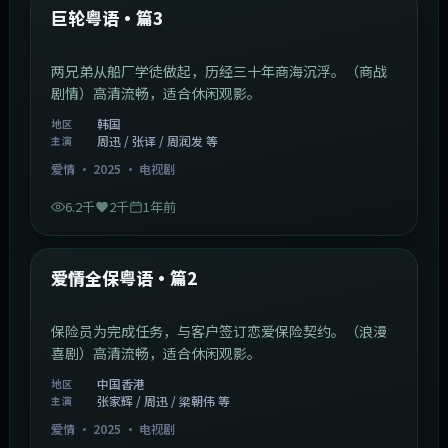
最新
巨轮粤语·篇3
两兄弟从船厂学徒做起，历经三十年商海沉浮。（商战
剧情）高清流畅，适合休闲观影。
韩国
地区
周迅 / 张译 / 周润发 等
主演
爱情
·
2025
·
电视剧
6.2千
2千
1年前
47:04
中国香港
最新
爱情全保粤语·篇2
保险员为完成任务，与客户签订恋爱保险契约。（浪漫
喜剧）高清流畅，适合休闲观影。
中国香港
地区
张家辉 / 周迅 / 梁朝伟 等
主演
爱情
·
2025
·
电视剧