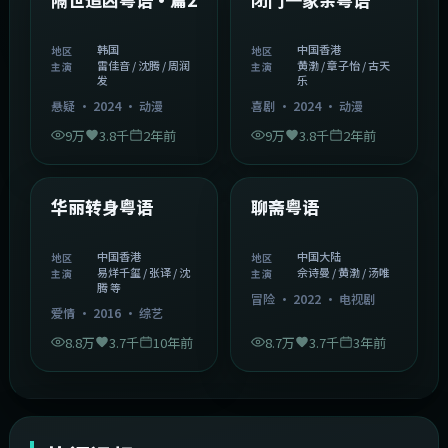
韩国
中国香港
地区
地区
雷佳音 / 沈腾 / 周润
黄渤 / 章子怡 / 古天
主演
主演
发
乐
悬疑
·
2024
·
动漫
喜剧
·
2024
·
动漫
9万
3.8千
2年前
9万
3.8千
2年前
1:27:50
2:02:43
中国香港
中国大陆
精选
精选
华丽转身粤语
聊斋粤语
中国香港
中国大陆
地区
地区
易烊千玺 / 张译 / 沈
佘诗曼 / 黄渤 / 汤唯
主演
主演
腾 等
冒险
·
2022
·
电视剧
爱情
·
2016
·
综艺
8.8万
3.7千
10年前
8.7万
3.7千
3年前