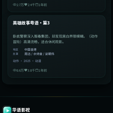
2.7万
2.4千
1年前
2:09:45
中国香港
最新
英雄故事粤语·篇3
卧底警察深入贩毒集团，却发现黑白界限模糊。（动作
冒险）高清流畅，适合休闲观影。
中国香港
地区
周迅 / 佘诗曼 / 梁朝伟
主演
动作
·
2025
·
动漫
8.6万
3.8千
1年前
华语影视