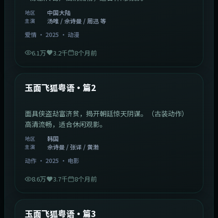
中国大陆
地区
汤唯 / 佘诗曼 / 周迅 等
主演
爱情
·
2025
·
动漫
6.1万
3.2千
8个月前
2:13:08
韩国
最新
玉面飞狐粤语·篇2
面具侠盗劫富济贫，揭开朝廷惊天阴谋。（古装动作）
高清流畅，适合休闲观影。
韩国
地区
佘诗曼 / 张译 / 黄渤
主演
动作
·
2025
·
电影
8.6万
3.7千
8个月前
1:07:39
中国大陆
最新
玉面飞狐粤语·篇3