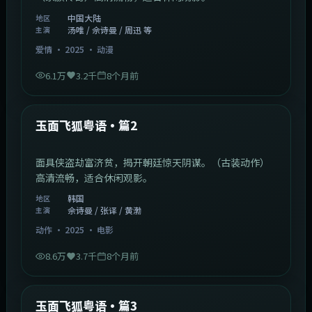
中国大陆
地区
汤唯 / 佘诗曼 / 周迅 等
主演
爱情
·
2025
·
动漫
6.1万
3.2千
8个月前
2:13:08
韩国
最新
玉面飞狐粤语·篇2
面具侠盗劫富济贫，揭开朝廷惊天阴谋。（古装动作）
高清流畅，适合休闲观影。
韩国
地区
佘诗曼 / 张译 / 黄渤
主演
动作
·
2025
·
电影
8.6万
3.7千
8个月前
1:07:39
中国大陆
最新
玉面飞狐粤语·篇3