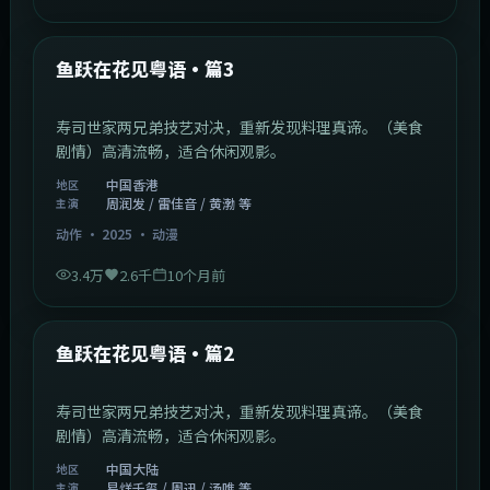
1:02:40
中国香港
最新
鱼跃在花见粤语·篇3
寿司世家两兄弟技艺对决，重新发现料理真谛。（美食
剧情）高清流畅，适合休闲观影。
中国香港
地区
周润发 / 雷佳音 / 黄渤 等
主演
动作
·
2025
·
动漫
3.4万
2.6千
10个月前
1:09:53
中国大陆
最新
鱼跃在花见粤语·篇2
寿司世家两兄弟技艺对决，重新发现料理真谛。（美食
剧情）高清流畅，适合休闲观影。
中国大陆
地区
易烊千玺 / 周迅 / 汤唯 等
主演