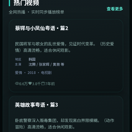
热门视频
查看更多
全网热播 · 实时同步播放榜单
44:14
韩国
热门
蔡锷与小凤仙粤语·篇2
民国将军与歌女的乱世爱情，见证时代变革。（历史爱
情）高清流畅，适合休闲观影。
韩国
地区
沈腾 / 张家辉 / 黄渤 等
主演
爱情
·
2018
·
电视剧
8.6万
3.8千
7年前
2:09:45
中国香港
热门
英雄故事粤语·篇3
卧底警察深入贩毒集团，却发现黑白界限模糊。（动作
冒险）高清流畅，适合休闲观影。