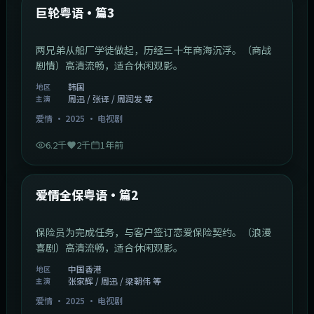
最新
巨轮粤语·篇3
两兄弟从船厂学徒做起，历经三十年商海沉浮。（商战
剧情）高清流畅，适合休闲观影。
韩国
地区
周迅 / 张译 / 周润发 等
主演
爱情
·
2025
·
电视剧
6.2千
2千
1年前
47:04
中国香港
最新
爱情全保粤语·篇2
保险员为完成任务，与客户签订恋爱保险契约。（浪漫
喜剧）高清流畅，适合休闲观影。
中国香港
地区
张家辉 / 周迅 / 梁朝伟 等
主演
爱情
·
2025
·
电视剧