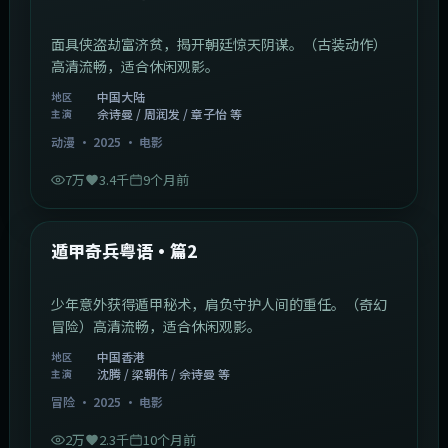
面具侠盗劫富济贫，揭开朝廷惊天阴谋。（古装动作）
高清流畅，适合休闲观影。
中国大陆
地区
佘诗曼 / 周润发 / 章子怡 等
主演
动漫
·
2025
·
电影
7万
3.4千
9个月前
1:10:21
中国香港
最新
遁甲奇兵粤语·篇2
少年意外获得遁甲秘术，肩负守护人间的重任。（奇幻
冒险）高清流畅，适合休闲观影。
中国香港
地区
沈腾 / 梁朝伟 / 佘诗曼 等
主演
冒险
·
2025
·
电影
2万
2.3千
10个月前