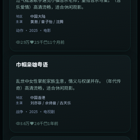
乐爱情）高清流畅，适合休闲观影。
中国大陆
地区
黄渤 / 章子怡 / 沈腾
主演
动作
·
2025
·
电影
2.9万
2.5千
11个月前
1:29:59
中国香港
最新
巾帼枭雄粤语
乱世中女性掌舵家族生意，情义与权谋并存。（年代传
奇）高清流畅，适合休闲观影。
中国香港
地区
刘亦菲 / 佘诗曼 / 古天乐
主演
战争
·
2025
·
电视剧
3.6万
2.6千
1年前
2:01:03
韩国