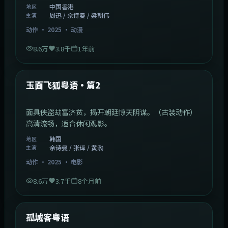
中国香港
地区
周迅 / 佘诗曼 / 梁朝伟
主演
动作
·
2025
·
动漫
8.6万
3.8千
1年前
2:13:08
韩国
热门
玉面飞狐粤语·篇2
面具侠盗劫富济贫，揭开朝廷惊天阴谋。（古装动作）
高清流畅，适合休闲观影。
韩国
地区
佘诗曼 / 张译 / 黄渤
主演
动作
·
2025
·
电影
8.6万
3.7千
8个月前
1:11:10
中国大陆
热门
孤城客粤语