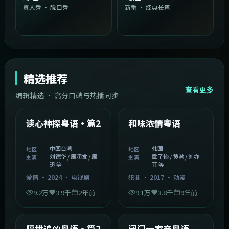
真人秀 · 脱口秀
新番 · 经典长篇
精选推荐
查看更多
编辑精选 · 高分口碑与热播同步
1:54:36
2:08:51
中国台湾
韩国
精选
精选
读心神探粤语·篇2
和味浓情粤语
中国台湾
韩国
地区
地区
刘德华 / 周润发 / 周
章子怡 / 黄渤 / 刘亦
主演
主演
迅 等
菲 等
爱情
·
2024
·
电视剧
犯罪
·
2017
·
动漫
9.2万
3.9千
2年前
9.1万
3.8千
9年前
2:05:21
1:06:37
韩国
中国香港
精选
精选
隔世追凶粤语·篇2
闭门一家亲粤语