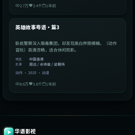
2.7万
2.4千
1年前
2:09:45
中国香港
最新
英雄故事粤语·篇3
卧底警察深入贩毒集团，却发现黑白界限模糊。（动作
冒险）高清流畅，适合休闲观影。
中国香港
地区
周迅 / 佘诗曼 / 梁朝伟
主演
动作
·
2025
·
动漫
8.6万
3.8千
1年前
华语影视