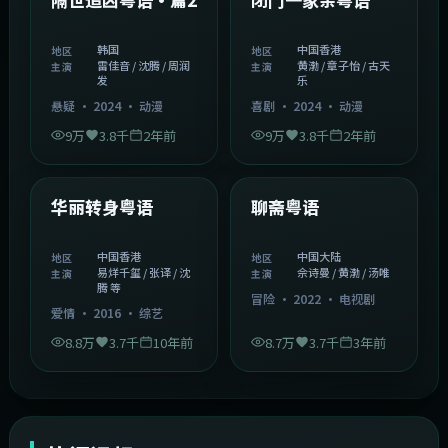
韩国
中国香港
地区
地区
雷佳音 / 沈腾 / 周润
黄渤 / 章子怡 / 古天
主演
主演
发
乐
悬疑
·
2024
·
动漫
喜剧
·
2024
·
动漫
9万
3.8千
2年前
9万
3.8千
2年前
1:27:50
2:02:43
中国香港
中国大陆
精选
精选
华丽转身粤语
聊斋粤语
中国香港
中国大陆
地区
地区
易烊千玺 / 张译 / 沈
佘诗曼 / 黄渤 / 汤唯
主演
主演
腾 等
冒险
·
2022
·
电视剧
爱情
·
2016
·
综艺
8.8万
3.7千
10年前
8.7万
3.7千
3年前