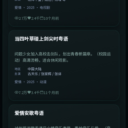
爱情
·
2025
·
电视剧
2.7万
2.4千
10个月前
1:23:05
中国大陆
最新
当四叶草碰上剑尖时粤语
问题少女加入高校击剑队，划出青春新篇章。（校园运
动）高清流畅，适合休闲观影。
中国大陆
地区
古天乐 / 张家辉 / 张译
主演
爱情
·
2025
·
动漫
7.2万
3.4千
11个月前
1:46:58
中国大陆
最新
爱情安歌粤语
过气摇滚歌手遇见小镇音乐老师，重拾音乐与爱。（音