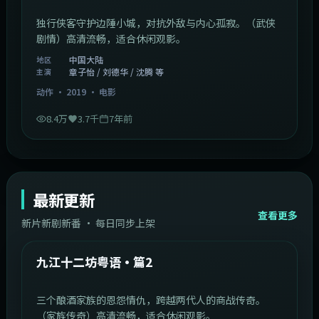
独行侠客守护边陲小城，对抗外敌与内心孤寂。（武侠
剧情）高清流畅，适合休闲观影。
中国大陆
地区
章子怡 / 刘德华 / 沈腾 等
主演
动作
·
2019
·
电影
8.4万
3.7千
7年前
最新更新
查看更多
新片新剧新番 · 每日同步上架
1:20:26
中国大陆
最新
九江十二坊粤语·篇2
三个酿酒家族的恩怨情仇，跨越两代人的商战传奇。
（家族传奇）高清流畅，适合休闲观影。