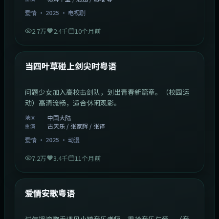
爱情
·
2025
·
电视剧
2.7万
2.4千
10个月前
1:23:05
中国大陆
最新
当四叶草碰上剑尖时粤语
问题少女加入高校击剑队，划出青春新篇章。（校园运
动）高清流畅，适合休闲观影。
中国大陆
地区
古天乐 / 张家辉 / 张译
主演
爱情
·
2025
·
动漫
7.2万
3.4千
11个月前
1:46:58
中国大陆
最新
爱情安歌粤语
过气摇滚歌手遇见小镇音乐老师，重拾音乐与爱。（音