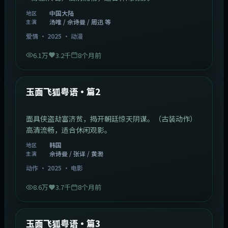
中国大陆
地区
汤唯 / 佘诗曼 / 周迅 等
主演
爱情
·
2025
·
动漫
6.1万
3.2千
8个月前
2:13:08
韩国
最新
玉面飞狐粤语·篇2
面具侠盗劫富济贫，揭开朝廷惊天阴谋。（古装动作）
高清流畅，适合休闲观影。
韩国
地区
佘诗曼 / 张译 / 黄渤
主演
动作
·
2025
·
电影
8.6万
3.7千
8个月前
1:07:39
中国大陆
最新
玉面飞狐粤语·篇3