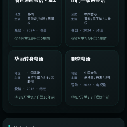
韩国
中国香港
地区
地区
雷佳音 / 沈腾 / 周润
黄渤 / 章子怡 / 古天
主演
主演
发
乐
悬疑
·
2024
·
动漫
喜剧
·
2024
·
动漫
9万
3.8千
2年前
9万
3.8千
2年前
1:27:50
2:02:43
中国香港
中国大陆
精选
精选
华丽转身粤语
聊斋粤语
中国香港
中国大陆
地区
地区
易烊千玺 / 张译 / 沈
佘诗曼 / 黄渤 / 汤唯
主演
主演
腾 等
冒险
·
2022
·
电视剧
爱情
·
2016
·
综艺
8.8万
3.7千
10年前
8.7万
3.7千
3年前