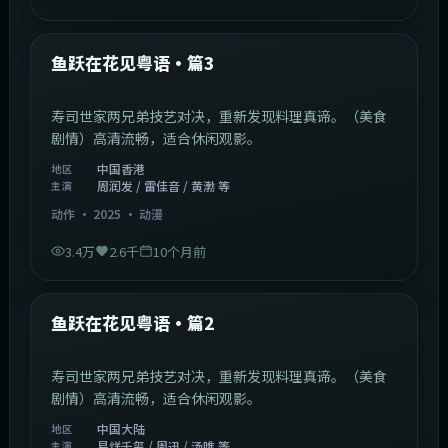
1:02:40
中国香港
最新
鱼跃在花见粤语·篇3
寿司世家两兄弟技艺对决，重新发现料理真谛。（美食
剧情）高清流畅，适合休闲观影。
中国香港
地区
周润发 / 雷佳音 / 黄渤 等
主演
动作
·
2025
·
动漫
3.4万
2.6千
10个月前
1:09:53
中国大陆
最新
鱼跃在花见粤语·篇2
寿司世家两兄弟技艺对决，重新发现料理真谛。（美食
剧情）高清流畅，适合休闲观影。
中国大陆
地区
易烊千玺 / 周迅 / 汤唯 等
主演