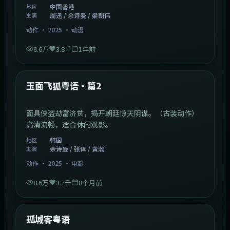
中国香港
地区
周迅 / 佘诗曼 / 梁朝伟
主演
动作
·
2025
·
动漫
8.6万
3.8千
1年前
2:13:08
韩国
热门
玉面飞狐粤语·篇2
面具侠盗劫富济贫，揭开朝廷惊天阴谋。（古装动作）
高清流畅，适合休闲观影。
韩国
地区
佘诗曼 / 张译 / 黄渤
主演
动作
·
2025
·
电影
8.6万
3.7千
8个月前
1:11:10
中国大陆
热门
孤城客粤语