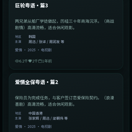
最新
巨轮粤语·篇3
两兄弟从船厂学徒做起，历经三十年商海沉浮。（商战
剧情）高清流畅，适合休闲观影。
韩国
地区
周迅 / 张译 / 周润发 等
主演
爱情
·
2025
·
电视剧
6.2千
2千
1年前
47:04
中国香港
最新
爱情全保粤语·篇2
保险员为完成任务，与客户签订恋爱保险契约。（浪漫
喜剧）高清流畅，适合休闲观影。
中国香港
地区
张家辉 / 周迅 / 梁朝伟 等
主演
爱情
·
2025
·
电视剧