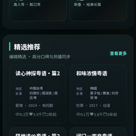
真人秀 · 脱口秀
新番 · 经典长篇
精选推荐
查看更多
编辑精选 · 高分口碑与热播同步
1:54:36
2:08:51
中国台湾
韩国
精选
精选
读心神探粤语·篇2
和味浓情粤语
中国台湾
韩国
地区
地区
刘德华 / 周润发 / 周
章子怡 / 黄渤 / 刘亦
主演
主演
迅 等
菲 等
爱情
·
2024
·
电视剧
犯罪
·
2017
·
动漫
9.2万
3.9千
2年前
9.1万
3.8千
9年前
2:05:21
1:06:37
韩国
中国香港
精选
精选
隔世追凶粤语·篇2
闭门一家亲粤语