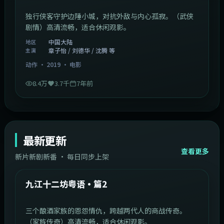
独行侠客守护边陲小城，对抗外敌与内心孤寂。（武侠
剧情）高清流畅，适合休闲观影。
中国大陆
地区
章子怡 / 刘德华 / 沈腾 等
主演
动作
·
2019
·
电影
8.4万
3.7千
7年前
最新更新
查看更多
新片新剧新番 · 每日同步上架
1:20:26
中国大陆
最新
九江十二坊粤语·篇2
三个酿酒家族的恩怨情仇，跨越两代人的商战传奇。
（家族传奇）高清流畅，适合休闲观影。