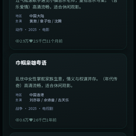
乐爱情）高清流畅，适合休闲观影。
中国大陆
地区
黄渤 / 章子怡 / 沈腾
主演
动作
·
2025
·
电影
2.9万
2.5千
11个月前
1:29:59
中国香港
最新
巾帼枭雄粤语
乱世中女性掌舵家族生意，情义与权谋并存。（年代传
奇）高清流畅，适合休闲观影。
中国香港
地区
刘亦菲 / 佘诗曼 / 古天乐
主演
战争
·
2025
·
电视剧
3.6万
2.6千
1年前
2:01:03
韩国