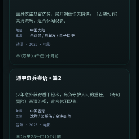
面具侠盗劫富济贫，揭开朝廷惊天阴谋。（古装动作）
高清流畅，适合休闲观影。
中国大陆
地区
佘诗曼 / 周润发 / 章子怡 等
主演
动漫
·
2025
·
电影
7万
3.4千
9个月前
1:10:21
中国香港
最新
遁甲奇兵粤语·篇2
少年意外获得遁甲秘术，肩负守护人间的重任。（奇幻
冒险）高清流畅，适合休闲观影。
中国香港
地区
沈腾 / 梁朝伟 / 佘诗曼 等
主演
冒险
·
2025
·
电影
2万
2.3千
10个月前