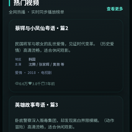
热门视频
查看更多
全网热播 · 实时同步播放榜单
44:14
韩国
热门
蔡锷与小凤仙粤语·篇2
民国将军与歌女的乱世爱情，见证时代变革。（历史爱
情）高清流畅，适合休闲观影。
韩国
地区
沈腾 / 张家辉 / 黄渤 等
主演
爱情
·
2018
·
电视剧
8.6万
3.8千
7年前
2:09:45
中国香港
热门
英雄故事粤语·篇3
卧底警察深入贩毒集团，却发现黑白界限模糊。（动作
冒险）高清流畅，适合休闲观影。