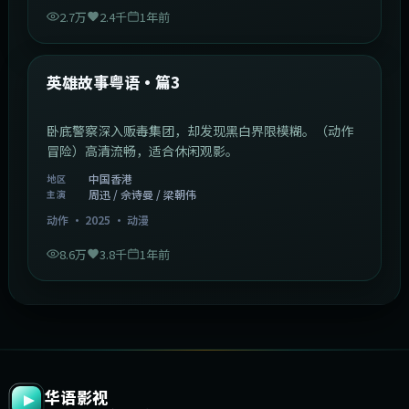
2.7万
2.4千
1年前
2:09:45
中国香港
最新
英雄故事粤语·篇3
卧底警察深入贩毒集团，却发现黑白界限模糊。（动作
冒险）高清流畅，适合休闲观影。
中国香港
地区
周迅 / 佘诗曼 / 梁朝伟
主演
动作
·
2025
·
动漫
8.6万
3.8千
1年前
华语影视